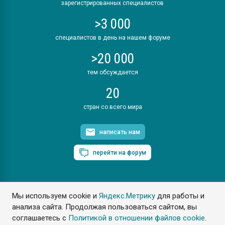
зарегистрированных специалистов
>3 000
специалистов в день на нашем форуме
>20 000
тем обсуждается
20
стран со всего мира
написать нам
перейти на форум
Мы используем cookie и
Яндекс.Метрику
для работы и
ПластЭксперт © 2006. Все права защищены
анализа сайта. Продолжая пользоваться сайтом, вы
Разрешается копирование материалов сайта с обязательной
ссылкой на www.e-plastic.ru
соглашаетесь с
Политикой в отношении файлов cookie
.