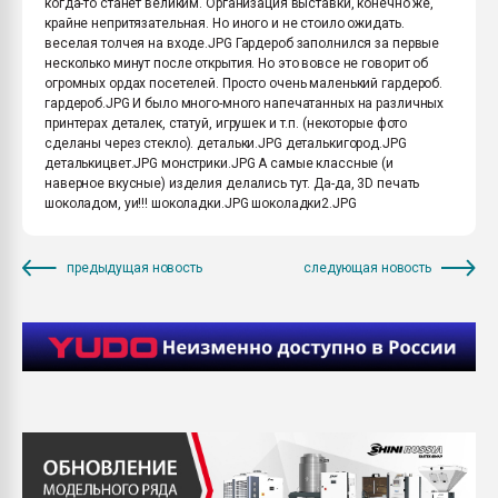
когда-то станет великим. Организация выставки, конечно же,
крайне непритязательная. Но иного и не стоило ожидать.
веселая толчея на входе.JPG Гардероб заполнился за первые
несколько минут после открытия. Но это вовсе не говорит об
огромных ордах посетелей. Просто очень маленький гардероб.
гардероб.JPG И было много-много напечатанных на различных
принтерах деталек, статуй, игрушек и т.п. (некоторые фото
сделаны через стекло). детальки.JPG деталькигород.JPG
деталькицвет.JPG монстрики.JPG А самые классные (и
наверное вкусные) изделия делались тут. Да-да, 3D печать
шоколадом, уи!!! шоколадки.JPG шоколадки2.JPG
предыдущая новость
следующая новость