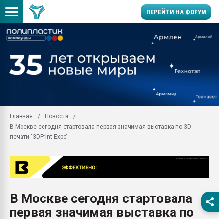
ПЕРЕЙТИ НА ФОРУМ
Продажа готового бизн
производство SPC лам
цикла
29.07.2026 ФРП помог 
заводу пластмасс" зах
ППЭ
Главная
Новости
Помощь в подборе мат
В Москве сегодня стартовала первая значимая выставка по 3D
Вакуум-формовочные 
печати "3DPrint Expo"
ближайшее подмосковье
Подмосковье, Москва
28.07.2026 Автоматиза
первый план в перераб
пластмасс
В Москве сегодня стартовала
28.07.2026 "Техноникол
первая значимая выставка по
ситуацией на строител