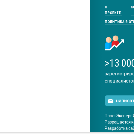
О
К
ПРОЕКТЕ
ПОЛИТИКА В О
>13 00
зарегистрир
специалисто
написа
ПластЭксперт 
Разрешается к
Разработка са