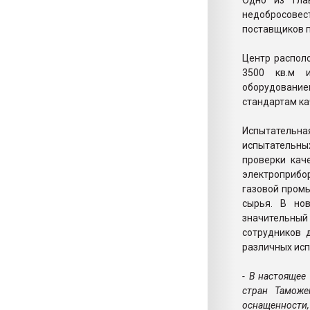
Одно из гла
недобросове
поставщиков п
Центр распол
3500 кв.м 
оборудование
стандартам ка
Испытательн
испытательны
проверки кач
электроприбор
газовой промы
сырья. В но
значительный
сотрудников 
различных исп
- В настоящее
стран Таможе
оснащенности