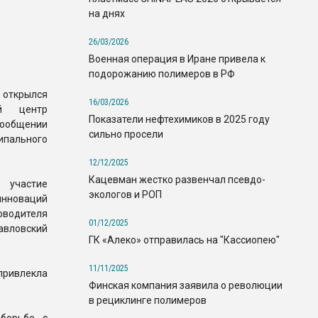
на днях
26/03/2026
Военная операция в Иране привела к
подорожанию полимеров в РФ
 открылся
16/03/2026
ый центр
Показатели нефтехимиков в 2025 году
 сообщении
сильно просели
ипального
12/12/2025
Кацевман жестко развенчал псевдо-
 участие
экологов и РОП
нноваций
водителя
01/12/2025
авловский
ГК «Алеко» отправилась на "Кассиопею"
11/11/2025
привлекла
Финская компания заявила о революции
в рециклинге полимеров