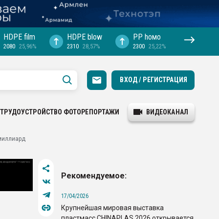
HDPE film
HDPE blow
PP hомо
2080
25,96%
2310
28,57%
2300
25,22%
ВХОД / РЕГИСТРАЦИЯ
ТРУДОУСТРОЙСТВО
ФОТОРЕПОРТАЖИ
ВИДЕОКАНАЛ
 миллиард
Рекомендуемое:
17/04/2026
Крупнейшая мировая выставка
пластмасс CHINAPLAS 2026 открывается