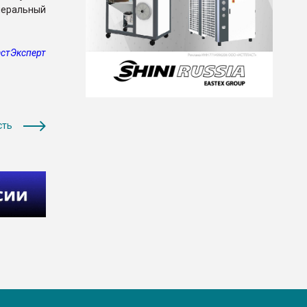
еральный
стЭксперт
сть