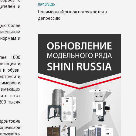
борьбе с
09/10/2025
дителей и
Полимерный рынок погружается в
депрессию
дью более
ительным
 нормам и
лее 1000
фикации и
 и обуви,
ефтяной и
лимеров и
 имеющих
рить штат
200 тысяч
территории
хнической
ользуются