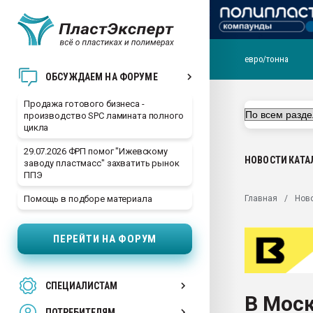
евро/тонна
28.07.2026 Автоматиза
ОБСУЖДАЕМ НА ФОРУМЕ
первый план в перераб
пластмасс
Продажа готового бизнеса -
производство SPC ламината полного
28.07.2026 "Техноникол
цикла
ситуацией на строител
29.07.2026 ФРП помог "Ижевскому
Всё, что касается выду
НОВОСТИ
КАТА
заводу пластмасс" захватить рынок
бутылок
ППЭ
Материал поверхности 
Главная
Нов
Помощь в подборе материала
вакуумного формовани
Продам отходы Компо
ПЕРЕЙТИ НА ФОРУМ
поликарбоната и АБС-п
Armaloy PC/ABS-1IM че
26.07.2022 "Сибирский т
СПЕЦИАЛИСТАМ
намного дороже
В Мос
ПОТРЕБИТЕЛЯМ
Профильная литератур