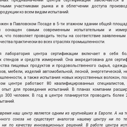
вных предназначений центра сертификации заключается в 
стными участниками рынка и в облегчении доступа произво
родукции ко всем видам испытаний.
ожен в Павловском Посаде в 5-ти этажном здании общей площа
и оснащен самым современным испытательным и измер
м, что позволяет проводить тесты на соответствие заявленным
чества практически во всех отраслях промышленности.
ая лаборатория центра сертификации включает в себя бо
х стендов и средств измерений. Она аккредитована для серти
ества пищевых продуктов и продовольственного сырья, одежды
ов, мебели, изделий автомобильной, лесной, энергетической, н
шленности, а также испытания новых искусственных волокон, по
вом центре работают 80 квалифицированных специалистов,
 опыт для проведения испытаний. В планах компании расши
до 300 человек. В год в центре планируется проводить более 
ытаний.
 время наш центр является одним из крупнейших в Европе. А на 
нного союза не существует аналогов нашему центру ни по те
, ни по качеству инновационных решений. В работе центра исп