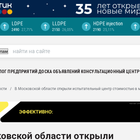
LDPE
LLDPE
HDPE injection
2490
27,71%
2150
26,05%
2190
25,11%
ция выходит на
отке
ь" довольна
ьном рынке
ва ПЭТ
ЛОГ ПРЕДПРИЯТИЙ
ДОСКА ОБЪЯВЛЕНИЙ
КОНСУЛЬТАЦИОННЫЙ ЦЕНТР
пуансона для
ости
В Московской области открыли испытательный центр стоимостью в
я
зиция
ластика
рный цвет
итан" стал
ковской области открыли
а. Продажа,