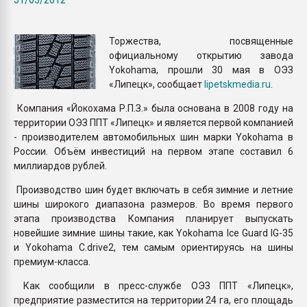
Armaloy PC/ABS-1IM че
Торжества, посвященные
ПЕРЕЙТИ НА 
официальному открытию завода
Yokohama, прошли 30 мая в ОЭЗ
«Липецк», сообщает
lipetskmedia.ru
.
Компания «Йокохама Р.П.З.» была основана в 2008 году на
территории ОЭЗ ППТ «Липецк» и является первой компанией
- производителем автомобильных шин марки Yokohama в
России. Объём инвестиций на первом этапе составил 6
миллиардов рублей.
Производство шин будет включать в себя зимние и летние
шины широкого диапазона размеров. Во время первого
этапа производства Компания планирует выпускать
новейшие зимние шины такие, как Yokohama Ice Guard IG-35
и Yokohama С.drive2, тем самым ориентируясь на шины
премиум-класса.
Как сообщили в пресс-службе ОЭЗ ППТ «Липецк»,
предприятие разместится на территории 24 га, его площадь