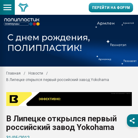
ПЕРЕЙТИ НА ФОРУМ
Помощь в подборе мат
Вакуум-формовочные 
ближайшее подмосковье
Подмосковье, Москва
28.07.2026 Автоматиза
первый план в перераб
Главная
Новости
пластмасс
В Липецке открылся первый российский завод Yokohama
28.07.2026 "Техноникол
ситуацией на строител
Всё, что касается выду
бутылок
В Липецке открылся первый
Материал поверхности 
вакуумного формовани
российский завод Yokohama
Продам отходы Компо
31/05/2012
поликарбоната и АБС-п