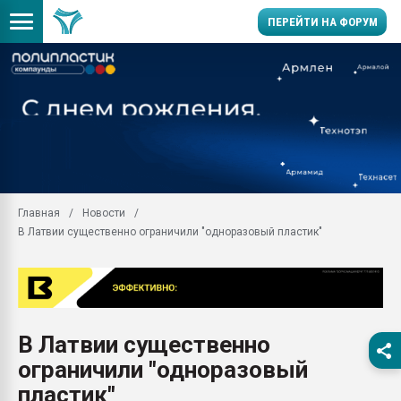
ПЕРЕЙТИ НА ФОРУМ
Продажа готового бизн
производство SPC лам
цикла
29.07.2026 ФРП помог 
заводу пластмасс" зах
ППЭ
Главная
Новости
Помощь в подборе мат
В Латвии существенно ограничили "одноразовый пластик"
Вакуум-формовочные 
ближайшее подмосковье
Подмосковье, Москва
28.07.2026 Автоматиза
первый план в перераб
В Латвии существенно
пластмасс
ограничили "одноразовый
28.07.2026 "Техноникол
ситуацией на строител
пластик"