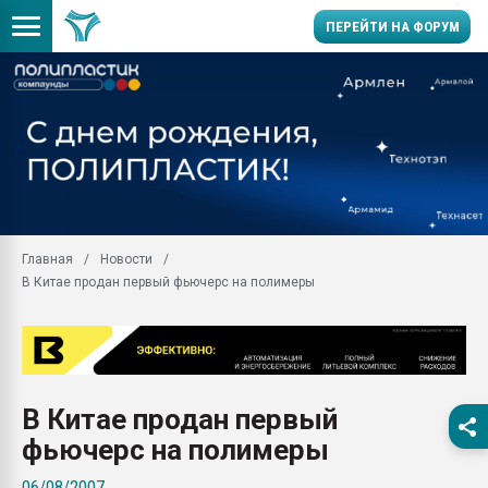
ПЕРЕЙТИ НА ФОРУМ
Продажа готового бизн
производство SPC лам
цикла
29.07.2026 ФРП помог 
заводу пластмасс" зах
ППЭ
Главная
Новости
Помощь в подборе мат
В Китае продан первый фьючерс на полимеры
Вакуум-формовочные 
ближайшее подмосковье
Подмосковье, Москва
28.07.2026 Автоматиза
первый план в перераб
В Китае продан первый
пластмасс
фьючерс на полимеры
28.07.2026 "Техноникол
ситуацией на строител
06/08/2007