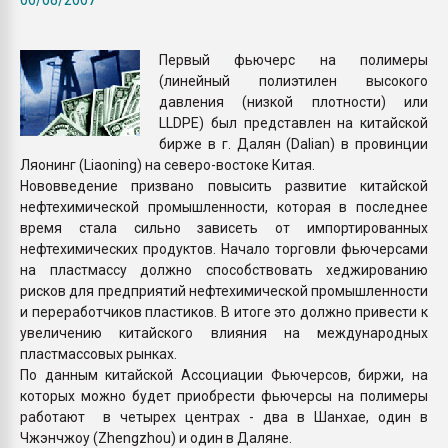
Всё, что касается выду
бутылок
Первый фьючерс на полимеры
(линейный полиэтилен высокого
ПЕРЕЙТИ НА 
давления (низкой плотности) или
LLDPE) был представлен на китайской
бирже в г. Далян (Dalian) в провинции
Ляонинг (Liaoning) на северо-востоке Китая.
Нововведение призвано повысить развитие китайской
нефтехимической промышленности, которая в последнее
время стала сильно зависеть от импортированных
нефтехимических продуктов. Начало торговли фьючерсами
на пластмассу должно способствовать хеджированию
рисков для предприятий нефтехимической промышленности
и переработчиков пластиков. В итоге это должно привести к
увеличению китайского влияния на международных
пластмассовых рынках.
По данным китайской Ассоциации Фьючерсов, биржи, на
которых можно будет приобрести фьючерсы на полимеры
работают в четырех центрах - два в Шанхае, один в
Чжэнчжоу (Zhengzhou) и один в Даляне.