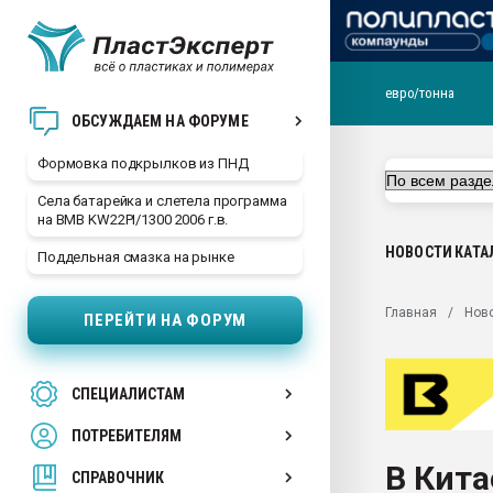
евро/тонна
Продажа готового бизн
ОБСУЖДАЕМ НА ФОРУМЕ
производство SPC лам
цикла
Формовка подкрылков из ПНД
29.07.2026 ФРП помог 
Села батарейка и слетела программа
заводу пластмасс" зах
на BMB KW22PI/1300 2006 г.в.
ППЭ
НОВОСТИ
КАТА
Поддельная смазка на рынке
Помощь в подборе мат
Вакуум-формовочные 
Главная
Нов
ПЕРЕЙТИ НА ФОРУМ
ближайшее подмосковье
Подмосковье, Москва
28.07.2026 Автоматиза
СПЕЦИАЛИСТАМ
первый план в перераб
пластмасс
ПОТРЕБИТЕЛЯМ
28.07.2026 "Техноникол
В Кита
ситуацией на строител
СПРАВОЧНИК