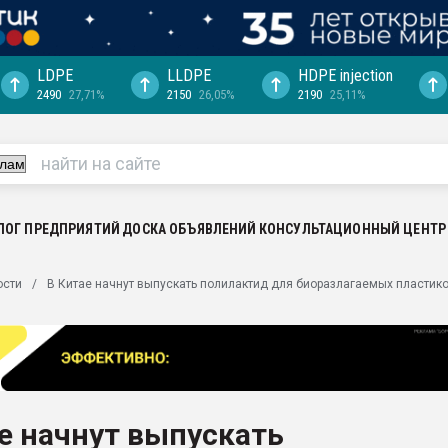
LDPE
LLDPE
HDPE injection
2490
27,71%
2150
26,05%
2190
25,11%
еса -
ината полного
"Ижевскому
ватить рынок
ЛОГ ПРЕДПРИЯТИЙ
ДОСКА ОБЪЯВЛЕНИЙ
КОНСУЛЬТАЦИОННЫЙ ЦЕНТР
ериала
машины:
ости
В Китае начнут выпускать полилактид для биоразлагаемых пластик
, с.-в.
ция выходит на
отке
ь" довольна
е начнут выпускать
ьном рынке