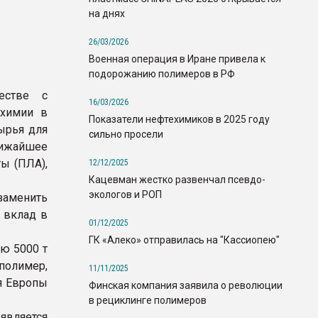
на днях
26/03/2026
Военная операция в Иране привела к
подорожанию полимеров в РФ
честве с
16/03/2026
 химии в
Показатели нефтехимиков в 2025 году
сырья для
сильно просели
лижайшее
ы (ПЛА),
12/12/2025
Кацевман жестко развенчал псевдо-
экологов и РОП
заменить
 вклад в
01/12/2025
ГК «Алеко» отправилась на "Кассиопею"
ю 5000 т
полимер,
11/11/2025
я Европы
Финская компания заявила о революции
в рециклинге полимеров
является