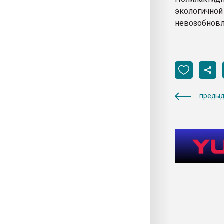
экологично
невозобновл
предыд