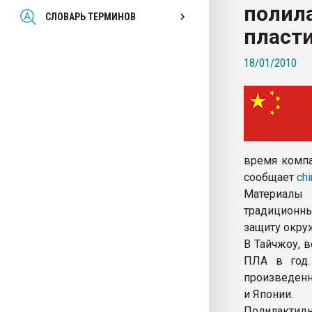
полил
Всё, что касается выду
СЛОВАРЬ ТЕРМИНОВ
бутылок
пласт
18/01/2010
ПЕРЕЙТИ НА 
время компа
сообщает
chi
Материалы 
традиционны
защиту окру
В Тайчжоу, 
ПЛА в год.
произведенн
и Японии.
Полилактидн