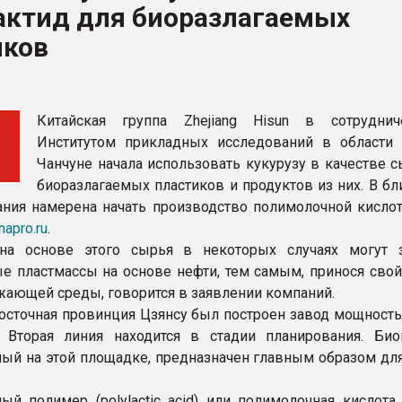
актид для биоразлагаемых
ва ПЭТ
иков
ФОРУМ
Китайская группа Zhejiang Hisun в сотрудни
Институтом прикладных исследований в области
Чанчуне начала использовать кукурузу в качестве 
биоразлагаемых пластиков и продуктов из них. В б
ния намерена начать производство полимолочной кислот
napro.ru
.
на основе этого сырья в некоторых случаях могут 
е пластмассы на основе нефти, тем самым, принося свой
жающей среды, говорится в заявлении компаний.
восточная провинция Цзянсу был построен завод мощность
 Вторая линия находится в стадии планирования. Био
ый на этой площадке, предназначен главным образом дл
ый полимер (polylactic acid) или полимолочная кислота 