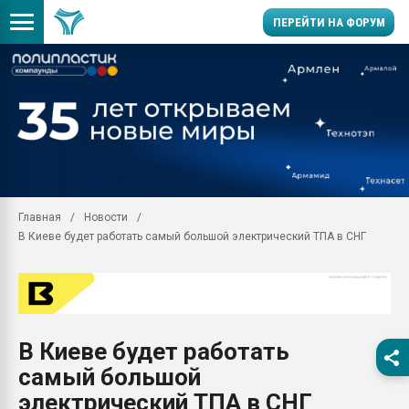
ПЕРЕЙТИ НА ФОРУМ
Помощь в подборе мат
Вакуум-формовочные 
ближайшее подмосковье
Подмосковье, Москва
28.07.2026 Автоматиза
первый план в перераб
Главная
Новости
пластмасс
В Киеве будет работать самый большой электрический ТПА в СНГ
28.07.2026 "Техноникол
ситуацией на строител
Всё, что касается выду
бутылок
В Киеве будет работать
Материал поверхности 
вакуумного формовани
самый большой
Продам отходы Компо
электрический ТПА в СНГ
поликарбоната и АБС-п