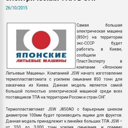
Armaloy PC/ABS-1IM че
26/10/2015
ПЕРЕЙТИ НА 
Самая большая
электрическая машина
(850т) на территории
экс-СССР будет
работать в Киеве,
сообщили
ПластЭксперту в
компании «Японские
Литьевые Машины». Компанией JSW начато изготовление
термопластавтомата с усилием смыкания 850 тонн для
заказчика из Киева. Данная модель является самой
большой полностью электрической машиной среди всех
поставщиков ТПА на территории России и стран СНГ.
Термопластавтомат JSW J850AD с барьерным шнеком
диаметром 100мм будет производить ящики для фруктов.
Данная модель принадлежит к линейке больших ТПА JSW –
от 550 до 3.000 тонн усилия смыкания, и помимо