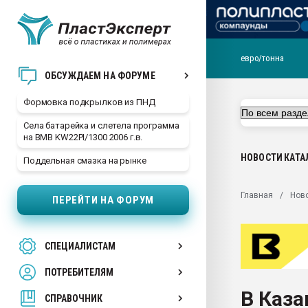
евро/тонна
Продажа готового бизн
ОБСУЖДАЕМ НА ФОРУМЕ
производство SPC лам
цикла
Формовка подкрылков из ПНД
29.07.2026 ФРП помог 
Села батарейка и слетела программа
заводу пластмасс" зах
на BMB KW22PI/1300 2006 г.в.
ППЭ
НОВОСТИ
КАТА
Поддельная смазка на рынке
Помощь в подборе мат
Вакуум-формовочные 
Главная
Нов
ПЕРЕЙТИ НА ФОРУМ
ближайшее подмосковье
Подмосковье, Москва
28.07.2026 Автоматиза
СПЕЦИАЛИСТАМ
первый план в перераб
пластмасс
ПОТРЕБИТЕЛЯМ
28.07.2026 "Техноникол
В Каза
ситуацией на строител
СПРАВОЧНИК