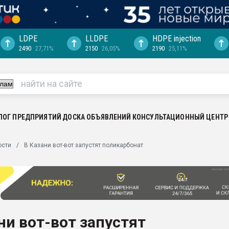
LDPE
LLDPE
HDPE injection
2490
27,71%
2150
26,05%
2190
25,11%
еса -
ината полного
"Ижевскому
ватить рынок
ЛОГ ПРЕДПРИЯТИЙ
ДОСКА ОБЪЯВЛЕНИЙ
КОНСУЛЬТАЦИОННЫЙ ЦЕНТР
ериала
машины:
ости
В Казани вот-вот запустят поликарбонат
, с.-в.
ция выходит на
отке
ь" довольна
ни вот-вот запустят
ьном рынке