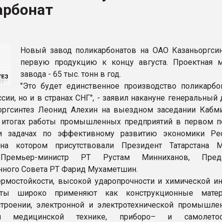
арбонат
ва ПЭТ
ФОРУМ
Новый завод поликарбонатов на ОАО Казаньоргсин
первую продукцию к концу августа. Проектная 
завода - 65 тыс. тонн в год.
"Это будет единственное производство поликарбо
сии, но и в странах СНГ", - заявил накануне генеральный
оргсинтез Леонид Алехин на выездном заседании Кабм
 итогах работы промышленных предприятий в первом п
и задачах по эффективному развитию экономики Ре
, на котором присутствовали Президент Татарстана 
Премьер-министр РТ Рустам Минниханов, Предс
нного Совета РТ Фарид Мухаметшин.
ермостойкости, высокой ударопрочности и химической ин
наты широко применяют как конструкционные мате
троении, электронной и электротехнической промышлен
 медицинской технике, приборо– и самолетост