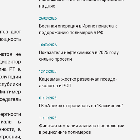
на днях
26/03/2026
Военная операция в Иране привела к
тез даст
подорожанию полимеров в РФ
мощность
16/03/2026
Показатели нефтехимиков в 2025 году
натов не
сильно просели
 директор
ина РТ в
12/12/2025
олугодии
Кацевман жестко развенчал псевдо-
спублики
экологов и РОП
Минтимер
01/12/2025
едатель
ГК «Алеко» отправилась на "Кассиопею"
ертности
11/11/2025
риалы в
Финская компания заявила о революции
ности, в
в рециклинге полимеров
роении,