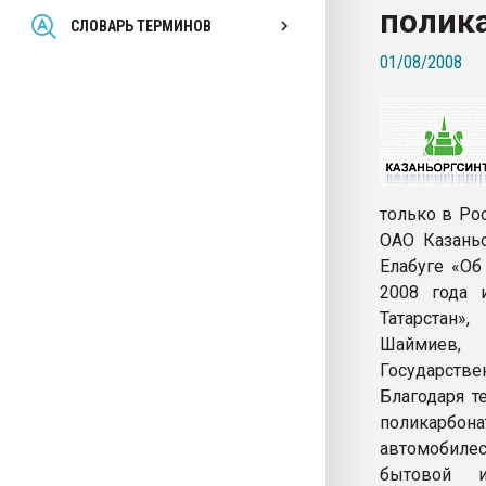
полик
Всё, что касается выду
СЛОВАРЬ ТЕРМИНОВ
бутылок
01/08/2008
ПЕРЕЙТИ НА 
только в Рос
ОАО Казань
Елабуге «Об
2008 года 
Татарстан»
Шаймиев, 
Государстве
Благодаря т
поликарбо
автомобилес
бытовой и