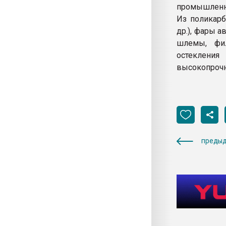
промышленно
Из поликарб
др.), фары 
шлемы, фи
остекления
высокопрочн
предыд