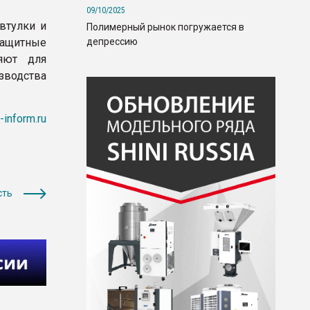
09/10/2025
втулки и
Полимерный рынок погружается в
депрессию
 защитные
яют для
зводства
r-inform.ru
сть