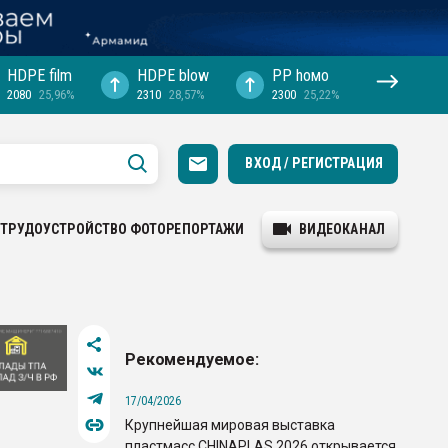
HDPE film
HDPE blow
PP hомо
2080
25,96%
2310
28,57%
2300
25,22%
ВХОД / РЕГИСТРАЦИЯ
ТРУДОУСТРОЙСТВО
ФОТОРЕПОРТАЖИ
ВИДЕОКАНАЛ
Рекомендуемое:
17/04/2026
Крупнейшая мировая выставка
пластмасс CHINAPLAS 2026 открывается