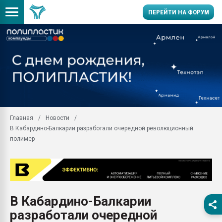
ПЕРЕЙТИ НА ФОРУМ
Продажа готового бизн
производство SPC лам
цикла
29.07.2026 ФРП помог 
заводу пластмасс" зах
ППЭ
Главная
Новости
Помощь в подборе мат
В Кабардино-Балкарии разработали очередной революционный
Вакуум-формовочные 
полимер
ближайшее подмосковье
Подмосковье, Москва
28.07.2026 Автоматиза
первый план в перераб
пластмасс
В Кабардино-Балкарии
28.07.2026 "Техноникол
разработали очередной
ситуацией на строител