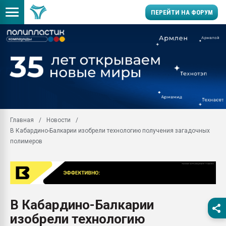
ПЕРЕЙТИ НА ФОРУМ
Продажа готового бизн
производство SPC лам
цикла
29.07.2026 ФРП помог 
заводу пластмасс" зах
ППЭ
Главная
Новости
Помощь в подборе мат
В Кабардино-Балкарии изобрели технологию получения загадочных
Вакуум-формовочные 
полимеров
ближайшее подмосковье
Подмосковье, Москва
28.07.2026 Автоматиза
первый план в перераб
пластмасс
В Кабардино-Балкарии
28.07.2026 "Техноникол
изобрели технологию
ситуацией на строител