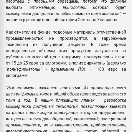
работаем с пробными образцами, потому что должны
выбрать оптимальную технологию, которая будет
коммерчески доступна и по себестоимости ниже аналогов",
—
заявила руководитель лаборатории Светлана Хаширова.
Как отметили в фонде, подобные материалы отечественной
промышленностью не производятся, а зарубежные
технологии их получения закрыты. В тоже время
определенные объемы этих продуктов закупаются за
рубежом по высокой цене: например, полисульфоны стоят
от 15 до 25 евро за килограмм, а полиэфиркитоны (
вероятно
"полиэфиркетоны" - примечание ПЭ
) — 100 евро за
килограмм.
"Эти полимеры называют элитными. Их производят всего
две-три фирмы в мире и общий объем производства всего сто
тонн в год. В наших ближайших планах — разработка
коммерчески доступных технологий, позволяющих вывести
на рынок новые марки полиэфиров, которые представляют
интерес не только для оборонной, космической, авиационной
промышленности, но и машиностроения, приборостроения,
автомобилестроения, медицины и других областей и