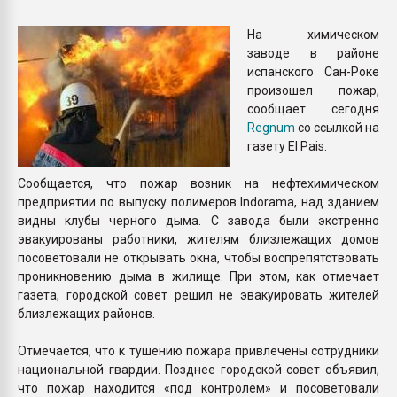
Всё, что касается выду
бутылок
На химическом
заводе в районе
испанского Сан-Роке
ПЕРЕЙТИ НА 
произошел пожар,
сообщает сегодня
Regnum
со ссылкой на
газету El Pais.
Сообщается, что пожар возник на нефтехимическом
предприятии по выпуску полимеров Indorama, над зданием
видны клубы черного дыма. С завода были экстренно
эвакуированы работники, жителям близлежащих домов
посоветовали не открывать окна, чтобы воспрепятствовать
проникновению дыма в жилище. При этом, как отмечает
газета, городской совет решил не эвакуировать жителей
близлежащих районов.
Отмечается, что к тушению пожара привлечены сотрудники
национальной гвардии. Позднее городской совет объявил,
что пожар находится «под контролем» и посоветовали