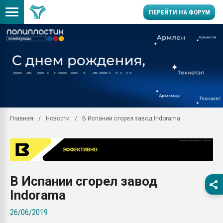
ПЕРЕЙТИ НА ФОРУМ
Продажа готового бизн
производство SPC лам
цикла
29.07.2026 ФРП помог 
заводу пластмасс" зах
ППЭ
Главная
Новости
В Испании сгорел завод Indorama
Помощь в подборе мат
Вакуум-формовочные 
ближайшее подмосковье
Подмосковье, Москва
28.07.2026 Автоматиза
В Испании сгорел завод
первый план в перераб
пластмасс
Indorama
28.07.2026 "Техноникол
26/06/2019
ситуацией на строител