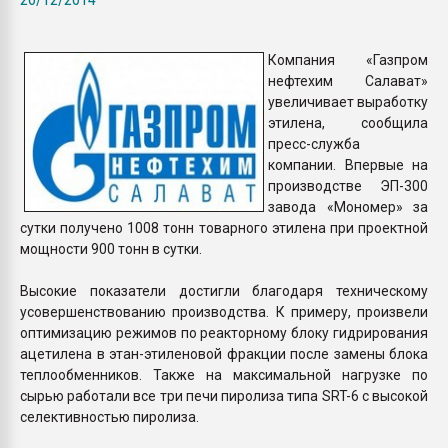
Всё, что касается выду
бутылок
Компания «Газпром
нефтехим Салават»
ПЕРЕЙТИ НА 
увеличивает выработку
этилена, сообщила
пресс-служба
компании. Впервые на
производстве ЭП-300
завода «Мономер» за
сутки получено 1008 тонн товарного этилена при проектной
мощности 900 тонн в сутки.
Высокие показатели достигли благодаря техническому
усовершенствованию производства. К примеру, произвели
оптимизацию режимов по реакторному блоку гидрирования
ацетилена в этан-этиленовой фракции после замены блока
теплообменников. Также на максимальной нагрузке по
сырью работали все три печи пиролиза типа SRT-6 с высокой
селективностью пиролиза.