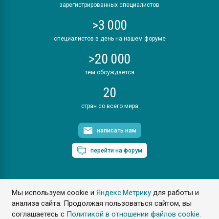
зарегистрированных специалистов
>3 000
специалистов в день на нашем форуме
>20 000
тем обсуждается
20
стран со всего мира
написать нам
перейти на форум
Мы используем cookie и
Яндекс.Метрику
для работы и
ПластЭксперт © 2006. Все права защищены
анализа сайта. Продолжая пользоваться сайтом, вы
Разрешается копирование материалов сайта с обязательной
ссылкой на www.e-plastic.ru
соглашаетесь с
Политикой в отношении файлов cookie
.