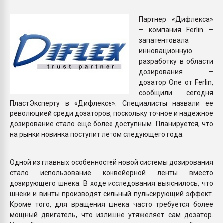
Всё, что касается выду
бутылок
Партнер «Дифлекса»
– компания Ferlin –
запатентовала
ПЕРЕЙТИ НА 
инновационную
разработку в области
дозирования –
дозатор One от Ferlin,
сообщили сегодня
ПластЭксперту в «Дифлексе». Специалисты назвали ее
революцией среди дозаторов, поскольку точное и надежное
дозирование стало еще более доступным. Планируется, что
на рынки новинка поступит летом следующего года.
Одной из главных особенностей новой системы дозирования
стало использование конвейерной ленты вместо
дозирующего шнека. В ходе исследования выяснилось, что
шнеки и винты производят сильный пульсирующий эффект.
Кроме того, для вращения шнека часто требуется более
мощный двигатель, что излишне утяжеляет сам дозатор.