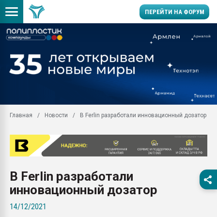
ПЕРЕЙТИ НА ФОРУМ
Продажа готового бизн
производство SPC лам
цикла
29.07.2026 ФРП помог 
заводу пластмасс" зах
ППЭ
Главная
Новости
В Ferlin разработали инновационный дозатор
Помощь в подборе мат
Вакуум-формовочные 
ближайшее подмосковье
Подмосковье, Москва
28.07.2026 Автоматиза
В Ferlin разработали
первый план в перераб
пластмасс
инновационный дозатор
28.07.2026 "Техноникол
14/12/2021
ситуацией на строител