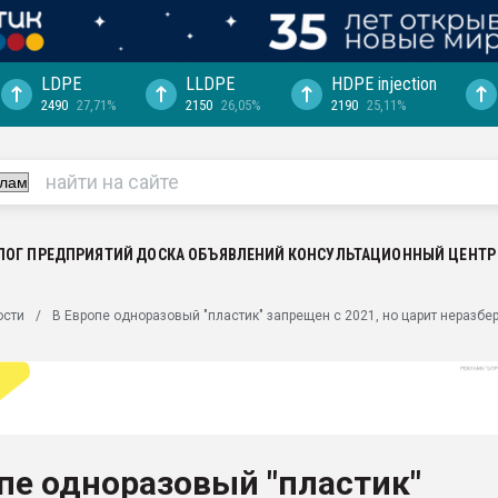
LDPE
LLDPE
HDPE injection
2490
27,71%
2150
26,05%
2190
25,11%
ериала
машины:
, с.-в.
ция выходит на
отке
ЛОГ ПРЕДПРИЯТИЙ
ДОСКА ОБЪЯВЛЕНИЙ
КОНСУЛЬТАЦИОННЫЙ ЦЕНТР
ь" довольна
ости
В Европе одноразовый "пластик" запрещен с 2021, но царит неразбер
ьном рынке
ва ПЭТ
пуансона для
я
пе одноразовый "пластик"
зиция
ластика