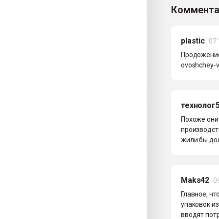
Коммента
plastic
07.
Продожение т
ovoshchey-vr
технолог
Похоже они 
производств
жили бы дол
Maks42
0
Главное, чт
упаковок из
вводят пот