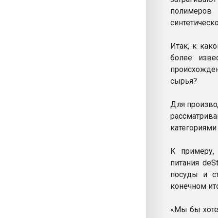
полимеров 
синтетическо
Итак, к как
более изве
происхожде
сырья?
Для произво
рассматрива
категориями
К примеру,
питания deS
посуды и с
конечном ит
«Мы бы хоте