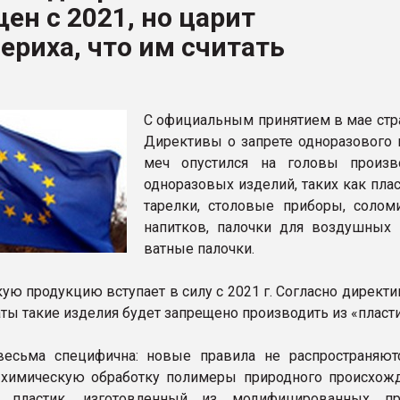
ен с 2021, но царит
рный цвет
ериха, что им считать
ФОРУМ
С официальным принятием в мае стр
Директивы о запрете одноразового п
меч опустился на головы произв
одноразовых изделий, таких как пла
тарелки, столовые приборы, солом
напитков, палочки для воздушных
ватные палочки.
кую продукцию вступает в силу с 2021 г. Согласно директи
ты такие изделия будет запрещено производить из «пласти
весьма специфична: новые правила не распространяют
химическую обработку полимеры природного происхожд
т пластик, изготовленный из модифицированных пр