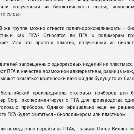
или полученный из биологического сырья, ископае
го сырья.
ой же группе можно отнести полигидроксиалканоаты - био
стный как ПГА? Относятся ли ПГА к полимерам при
ния? Или это простой пластик, полученный из биолог
дителей запрещенных одноразовых изделий из пластмасс,
ют ПГА в качестве возможной альтернативы, разница меж
 может оказаться критически важной для будущего их бизн
 бельгийский производитель столовых приборов для б
tep Corp., экспериментирует с ПГА для производства одн
толовых приборов. Однако официально еще не решен
оге ПГА будет считаться - биополимером или пластиком.
ли немедленно перейти на ПГА», - заявил Питер Виллот, 