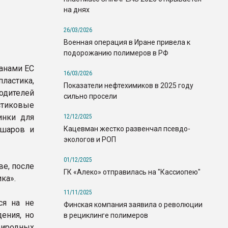
на днях
26/03/2026
Военная операция в Иране привела к
подорожанию полимеров в РФ
анами ЕС
16/03/2026
ластика,
Показатели нефтехимиков в 2025 году
одителей
сильно просели
стиковые
инки для
12/12/2025
Кацевман жестко развенчал псевдо-
 шаров и
экологов и РОП
01/12/2025
ве, после
ГК «Алеко» отправилась на "Кассиопею"
ка».
11/11/2025
ся на не
Финская компания заявила о революции
ения, но
в рециклинге полимеров
иродных