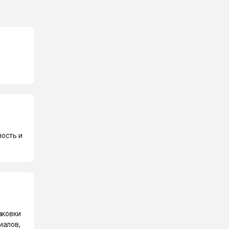
ность и
аковки
иалов,