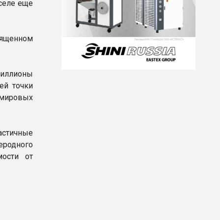
селе еще
вященном
миллионы
ей точки
 мировых
астичные
еродного
ости от