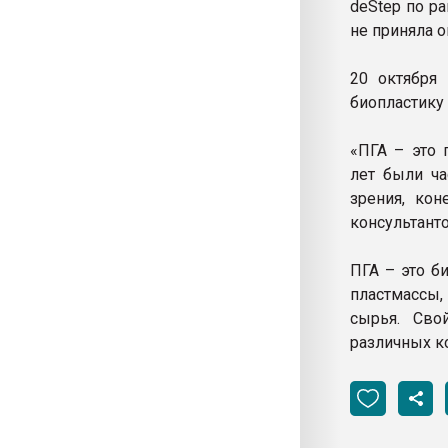
deStep по р
не приняла 
20 октября
биопластику 
«ПГА – это 
лет были ча
зрения, кон
консультант
ПГА – это б
пластмассы,
сырья. Сво
различных к