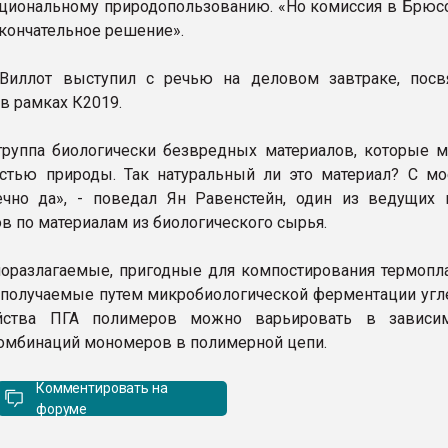
ациональному природопользованию. «Но комиссия в Брюс
окончательное решение».
 Виллот выступил с речью на деловом завтраке, пос
в рамках К2019.
группа биологически безвредных материалов, которые 
стью природы. Так натуральный ли это материал? С мо
ечно да», - поведал Ян Равенстейн, один из ведущих
ов по материалам из биологического сырья.
иоразлагаемые, пригодные для компостирования термопл
 получаемые путем микробиологической ферментации угл
йства ПГА полимеров можно варьировать в зависим
омбинаций мономеров в полимерной цепи.
Комментировать на
форуме