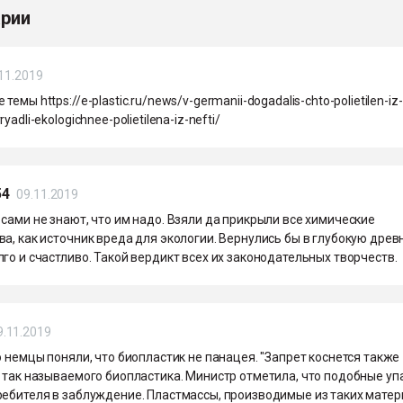
рии
11.2019
емы https://e-plastic.ru/news/v-germanii-dogadalis-chto-polietilen-iz-
yadli-ekologichnee-polietilena-iz-nefti/
54
09.11.2019
сами не знают, что им надо. Взяли да прикрыли все химические
а, как источник вреда для экологии. Вернулись бы в глубокую древ
го и счастливо. Такой вердикт всех их законодательных творчеств.
9.11.2019
о немцы поняли, что биопластик не панацея. "Запрет коснется также
 так называемого биопластика. Министр отметила, что подобные уп
ребителя в заблуждение. Пластмассы, производимые из таких матер