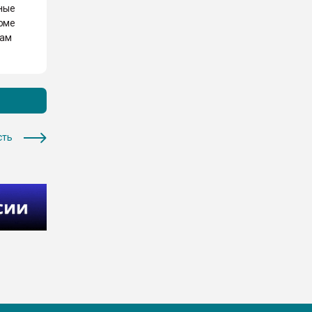
чные
роме
сам
сть