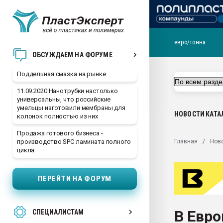
евро/тонна
Помощь в подборе мат
ОБСУЖДАЕМ НА ФОРУМЕ
Вакуум-формовочные 
Поддельная смазка на рынке
ближайшее подмосковье
Подмосковье, Москва
11.09.2020 Нанотрубки настолько
универсальны, что российские
28.07.2026 Автоматиза
умельцы изготовили мембраны для
первый план в перераб
НОВОСТИ
КАТА
колонок полностью из них
пластмасс
Продажа готового бизнеса -
28.07.2026 "Техноникол
Главная
Нов
производство SPC ламината полного
ситуацией на строител
цикла
Всё, что касается выду
бутылок
ПЕРЕЙТИ НА ФОРУМ
Материал поверхности 
вакуумного формовани
В Евро
СПЕЦИАЛИСТАМ
Продам отходы Компо
поликарбоната и АБС-п