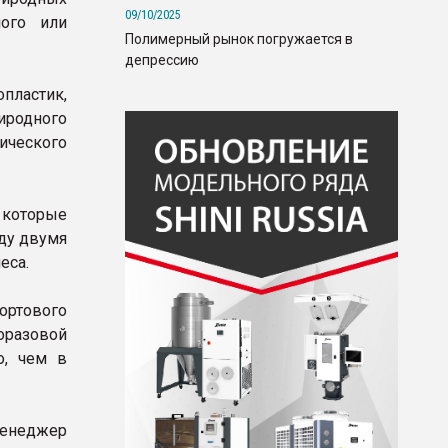
09/10/2025
мого или
Полимерный рынок погружается в
депрессию
пластик,
родного
ического
 которые
ду двумя
еса.
ортового
оразовой
о, чем в
менеджер