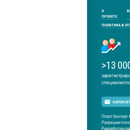
О
К
ПРОЕКТЕ
ПОЛИТИКА В О
>13 00
зарегистрир
специалисто
написа
ПластЭксперт 
Разрешается к
Разработка са