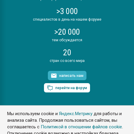
>3 000
специалистов в день на нашем форуме
>20 000
тем обсуждается
20
стран со всего мира
написать нам
перейти на форум
Мы используем cookie и
Яндекс.Метрику
для работы и
ПластЭксперт © 2006. Все права защищены
анализа сайта. Продолжая пользоваться сайтом, вы
Разрешается копирование материалов сайта с обязательной
ссылкой на www.e-plastic.ru
соглашаетесь с
Политикой в отношении файлов cookie
.
Отключение cookie возможно в настройках браузера.
Разработка сайта