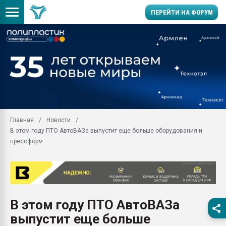
ПЕРЕЙТИ НА ФОРУМ
Продажа готового бизн
производство SPC лам
цикла
29.07.2026 ФРП помог 
заводу пластмасс" зах
ППЭ
Главная
Новости
Помощь в подборе мат
В этом году ПТО АвтоВАЗа выпустит еще больше оборудования и
Вакуум-формовочные 
прессформ
ближайшее подмосковье
Подмосковье, Москва
28.07.2026 Автоматиза
первый план в перераб
пластмасс
В этом году ПТО АвтоВАЗа
28.07.2026 "Техноникол
выпустит еще больше
ситуацией на строител