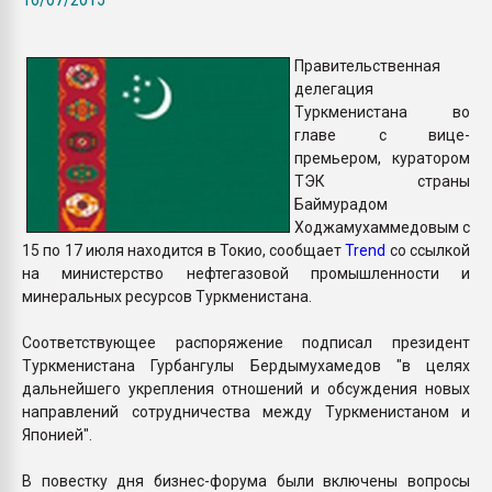
пластмасс
28.07.2026 "Техноникол
Правительственная
ситуацией на строител
делегация
Туркменистана во
главе с вице-
ПЕРЕЙТИ НА 
премьером, куратором
ТЭК страны
Баймурадом
Ходжамухаммедовым с
15 по 17 июля находится в Токио, сообщает
Trend
со ссылкой
на министерство нефтегазовой промышленности и
минеральных ресурсов Туркменистана.
Соответствующее распоряжение подписал президент
Туркменистана Гурбангулы Бердымухамедов "в целях
дальнейшего укрепления отношений и обсуждения новых
направлений сотрудничества между Туркменистаном и
Японией".
В повестку дня бизнес-форума были включены вопросы