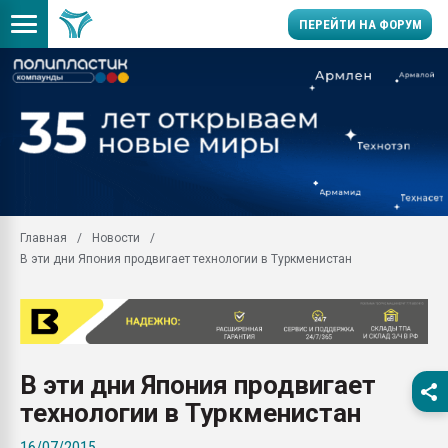
ПЕРЕЙТИ НА ФОРУМ
11.09.2020 Нанотрубки
универсальны, что рос
умельцы изготовили м
колонок полностью из 
Продажа готового бизн
производство SPC лам
цикла
Главная
Новости
В эти дни Япония продвигает технологии в Туркменистан
29.07.2026 ФРП помог 
заводу пластмасс" зах
ППЭ
Помощь в подборе мат
Вакуум-формовочные 
В эти дни Япония продвигает
ближайшее подмосковье
Подмосковье, Москва
технологии в Туркменистан
28.07.2026 Автоматиза
16/07/2015
первый план в перераб