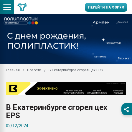
ПЕРЕЙТИ НА ФОРУМ
Помощь в подборе мат
Вакуум-формовочные 
ближайшее подмосковье
Подмосковье, Москва
28.07.2026 Автоматиза
первый план в перераб
Главная
Новости
В Екатеринбурге сгорел цех EPS
пластмасс
28.07.2026 "Техноникол
ситуацией на строител
Всё, что касается выду
бутылок
В Екатеринбурге сгорел цех
Материал поверхности 
EPS
вакуумного формовани
02/12/2024
Продам отходы Компо
поликарбоната и АБС-п