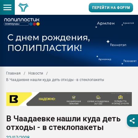
ПЕРЕЙТИ НА ФОРУМ
28.07.2026 Автоматиза
первый план в перераб
пластмасс
28.07.2026 "Техноникол
ситуацией на строител
Всё, что касается выду
Главная
Новости
бутылок
В Чаадаевке нашли куда деть отходы - в стеклопакеты
Материал поверхности 
вакуумного формовани
Продам отходы Компо
поликарбоната и АБС-п
Armaloy PC/ABS-1IM че
В Чаадаевке нашли куда деть
26.07.2022 "Сибирский т
отходы - в стеклопакеты
намного дороже
22/07/2008
Профильная литератур