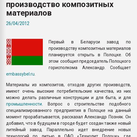
производство композитных
Всё, что касается выду
бутылок
материалов
26/04/2012
ПЕРЕЙТИ НА 
Первый в Беларуси завод по
производству композитных материалов
планируется открыть в Полоцке. Об
этом сообщил председатель Полоцкого
горисполкома Александр. Сообщает
embassybel.ru
.
Материалы из композитов, отходов других производств,
имеют очень высокие потребительские качества, из них
можно делать различные конструкции и для быта, и для
промышленности
. Вопрос о строительстве подобного
специализированного предприятия в Полоцке на данный
момент прорабатывается, рассказал Александр Позняк. Он
добавил, что в будущем в городе будет создан также новый
литейный завод. Параллельно идет внедрение новых
технологий по литью в ОАО «Технолит Полоцк», где