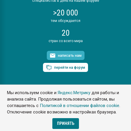
специалистов в день на нашем форуме
>20 000
тем обсуждается
20
стран со всего мира
написать нам
перейти на форум
Мы используем cookie и
Яндекс.Метрику
для работы и
ПластЭксперт © 2006. Все права защищены
анализа сайта. Продолжая пользоваться сайтом, вы
Разрешается копирование материалов сайта с обязательной
ссылкой на www.e-plastic.ru
соглашаетесь с
Политикой в отношении файлов cookie
.
Отключение cookie возможно в настройках браузера.
Разработка сайта
ПРИНЯТЬ