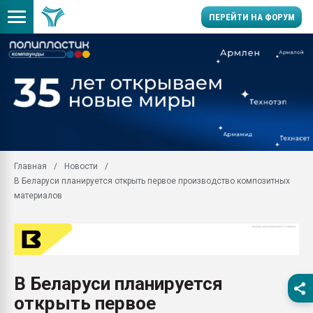
ПЕРЕЙТИ НА ФОРУМ
Продажа готового бизн
производство SPC лам
цикла
29.07.2026 ФРП помог 
заводу пластмасс" зах
ППЭ
Главная
Новости
Помощь в подборе мат
В Беларуси планируется открыть первое производство композитных
Вакуум-формовочные 
материалов
ближайшее подмосковье
Подмосковье, Москва
28.07.2026 Автоматиза
первый план в перераб
пластмасс
В Беларуси планируется
28.07.2026 "Техноникол
открыть первое
ситуацией на строител