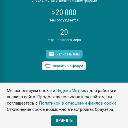
специалистов в день на нашем форуме
>20 000
тем обсуждается
20
стран со всего мира
написать нам
перейти на форум
Мы используем cookie и
Яндекс.Метрику
для работы и
ПластЭксперт © 2006. Все права защищены
анализа сайта. Продолжая пользоваться сайтом, вы
Разрешается копирование материалов сайта с обязательной
ссылкой на www.e-plastic.ru
соглашаетесь с
Политикой в отношении файлов cookie
.
Отключение cookie возможно в настройках браузера.
Разработка сайта
ПРИНЯТЬ