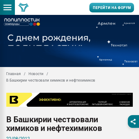
ПЕРЕЙТИ НА ФОРУМ
Продажа готового бизн
производство SPC лам
цикла
29.07.2026 ФРП помог 
заводу пластмасс" зах
ППЭ
Главная
Новости
Помощь в подборе мат
В Башкирии чествовали химиков и нефтехимиков
Вакуум-формовочные 
ближайшее подмосковье
Подмосковье, Москва
28.07.2026 Автоматиза
первый план в перераб
В Башкирии чествовали
пластмасс
химиков и нефтехимиков
28.07.2026 "Техноникол
ситуацией на строител
22/08/2012