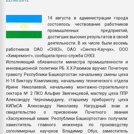
Всё, что касается выду
бутылок
14 августа в администрации города
состоялось чествование работников
ПЕРЕЙТИ НА 
промышленных предприятий,
достигших высоких результатов в своей
деятельности. В их числе были восемь
работников ОАО «СНХЗ», ОАО «Синтез-Каучук», ООО
«Химремонт», сообщила пресс-служба СНХЗ.
Исполняющий обязанности министра промышленности и
инновационной политики РБ Х.Х.Рахимов вручил Почетную
грамоту Республики Башкортостан начальнику смены цеха
Н-14 Виктору Компликову, начальнику технического отдела
Ирине Николаевой, начальнику монтажно-строительного
сектора № 2 ПКО Альфие Звягинцевой, мастеру цеха ППР
Александру Черномырдину, старшему прибористу цеха
КИПиСА Александру Николаеву. Нагрудный знак и
свидетельство о присвоении Почетного звания
«Заслуженный химик Республики Башкортостан» получили:
заместитель главного инженера по производству
сополимерных каучуков Владимир Обух, заместитель