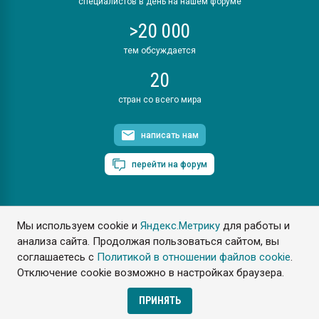
специалистов в день на нашем форуме
>20 000
тем обсуждается
20
стран со всего мира
написать нам
перейти на форум
Мы используем cookie и
Яндекс.Метрику
для работы и
ПластЭксперт © 2006. Все права защищены
анализа сайта. Продолжая пользоваться сайтом, вы
Разрешается копирование материалов сайта с обязательной
ссылкой на www.e-plastic.ru
соглашаетесь с
Политикой в отношении файлов cookie
.
Отключение cookie возможно в настройках браузера.
Разработка сайта
ПРИНЯТЬ