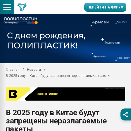
ПЕРЕЙТИ НА ФОРУМ
Продажа готового бизн
производство SPC лам
цикла
29.07.2026 ФРП помог 
заводу пластмасс" зах
ППЭ
Главная
Новости
Помощь в подборе мат
В 2025 году в Китае будут запрещены неразлагаемые пакеты
Вакуум-формовочные 
ближайшее подмосковье
Подмосковье, Москва
28.07.2026 Автоматиза
первый план в перераб
В 2025 году в Китае будут
пластмасс
запрещены неразлагаемые
28.07.2026 "Техноникол
ситуацией на строител
пакеты