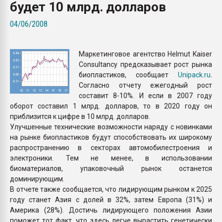
будет 10 млрд. долларов
Armaloy PC/ABS-1IM че
04/06/2008
ПЕРЕЙТИ НА 
Маркетинговое агентство Helmut Kaiser
Consultancy предсказывает рост рынка
биопластиков, сообщает
Unipack.ru
.
Согласно отчету ежегодный рост
составит 8-10%. И если в 2007 году
оборот составил 1 млрд. долларов, то в 2020 году он
приблизится к цифре в 10 млрд. долларов.
Улучшенные технические возможности наряду с новинками
на рынке биопластиков будут способствовать их широкому
распространению в секторах автомобилестроения и
электроники. Тем не менее, в использовании
биоматериалов, упаковочный рынок останется
доминирующим.
В отчете также сообщается, что лидирующим рынком к 2025
году станет Азия с долей в 32%, затем Европа (31%) и
Америка (28%). Достичь лидирующего положения Азии
поможет тот факт, что здесь легче вырастить генетически