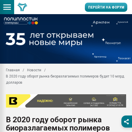
ПЕРЕЙТИ НА ФОРУМ
Помощь в подборе мат
Вакуум-формовочные 
ближайшее подмосковье
Подмосковье, Москва
28.07.2026 Автоматиза
первый план в перераб
Главная
Новости
пластмасс
В 2020 году оборот рынка биоразлагаемых полимеров будет 10 млрд.
28.07.2026 "Техноникол
долларов
ситуацией на строител
Всё, что касается выду
бутылок
Материал поверхности 
вакуумного формовани
В 2020 году оборот рынка
биоразлагаемых полимеров
Продам отходы Компо
поликарбоната и АБС-п