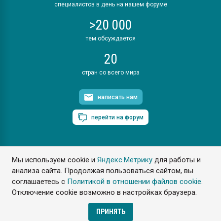
специалистов в день на нашем форуме
>20 000
тем обсуждается
20
стран со всего мира
написать нам
перейти на форум
Мы используем cookie и
Яндекс.Метрику
для работы и
ПластЭксперт © 2006. Все права защищены
анализа сайта. Продолжая пользоваться сайтом, вы
Разрешается копирование материалов сайта с обязательной
ссылкой на www.e-plastic.ru
соглашаетесь с
Политикой в отношении файлов cookie
.
Отключение cookie возможно в настройках браузера.
Разработка сайта
ПРИНЯТЬ