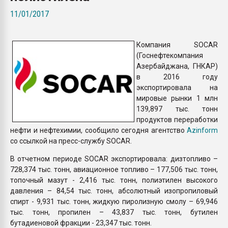
Всё, что касается выду
11/01/2017
бутылок
Компания SOCAR
ПЕРЕЙТИ НА 
(Госнефтекомпания
Азербайджана, ГНКАР)
в 2016 году
экспортировала на
мировые рынки 1 млн
139,897 тыс. тонн
продуктов переработки
нефти и нефтехимии, сообщило сегодня агентство
Azinform
со ссылкой на пресс-службу SOCAR.
В отчетном периоде SOCAR экспортировала: дизтопливо –
728,374 тыс. тонн, авиационное топливо – 177,506 тыс. тонн,
топочный мазут - 2,416 тыс. тонн, полиэтилен высокого
давления – 84,54 тыс. тонн, абсолютный изопропиловый
спирт - 9,931 тыс. тонн, жидкую пиролизную смолу – 69,946
тыс. тонн, пропилен – 43,837 тыс. тонн, бутилен
бутадиеновой фракции - 23,347 тыс. тонн.