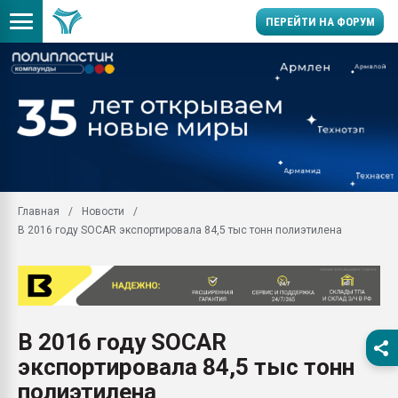
ПЕРЕЙТИ НА ФОРУМ
Продажа готового бизн
производство SPC лам
цикла
29.07.2026 ФРП помог 
заводу пластмасс" зах
ППЭ
Главная
Новости
Помощь в подборе мат
В 2016 году SOCAR экспортировала 84,5 тыс тонн полиэтилена
Вакуум-формовочные 
ближайшее подмосковье
Подмосковье, Москва
28.07.2026 Автоматиза
первый план в перераб
В 2016 году SOCAR
пластмасс
экспортировала 84,5 тыс тонн
28.07.2026 "Техноникол
ситуацией на строител
полиэтилена