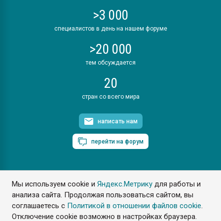
>3 000
специалистов в день на нашем форуме
>20 000
тем обсуждается
20
стран со всего мира
написать нам
перейти на форум
Мы используем cookie и
Яндекс.Метрику
для работы и
ПластЭксперт © 2006. Все права защищены
анализа сайта. Продолжая пользоваться сайтом, вы
Разрешается копирование материалов сайта с обязательной
ссылкой на www.e-plastic.ru
соглашаетесь с
Политикой в отношении файлов cookie
.
Отключение cookie возможно в настройках браузера.
Разработка сайта