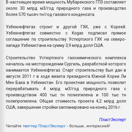
В настоящее время мощность Мубарекского ГПЗ составляет
около 30 млрд м3/год природного газа и производство
более 570 тысяч тн/год газового конденсата.
Узбекнефтегаз строит и другой ГХК, уже с Кореей.
Узбекнефтегаз совместно с Kogas подписал прямое
соглашение по строительству Устюртского ГХК на северо-
западе Узбекистана на сумму 3,9 млрд долл США.
Строительство Устюртского газохимического комплекса
началось на месторождении Сургиль, разработкой которого
занимается Узбекнефтегаз. Старт строительству был дан в
августе 2011 г в ходе визита президента Южной Кореи Ли
Мен Бака в Узбекистан. Его проектная мощность позволит
перерабатывать 4 млрд м3/год природного газа с
производством 400 тыс тн полиэтилена и 100 тыс тн
полипропилена. Общая стоимость проекта 4,2 млрд долл
США, завершение стройки запланировано на конец 2016 г.
ПластЭксперт
Читайте
твиттер ПластЭксперт
- больше, интересней!