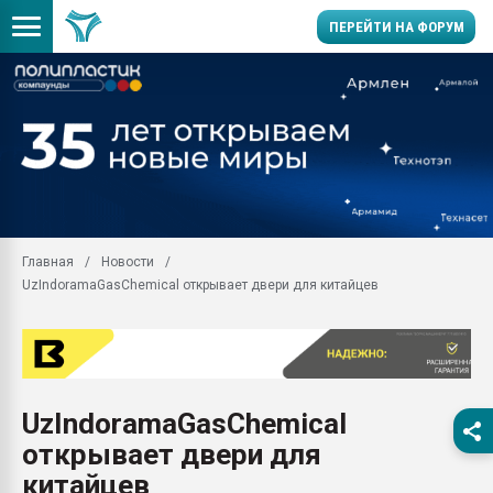
ПЕРЕЙТИ НА ФОРУМ
Помощь в подборе мат
Вакуум-формовочные 
ближайшее подмосковье
Подмосковье, Москва
28.07.2026 Автоматиза
первый план в перераб
Главная
Новости
пластмасс
UzIndoramaGasChemical открывает двери для китайцев
28.07.2026 "Техноникол
ситуацией на строител
Всё, что касается выду
бутылок
UzIndoramaGasChemical
Материал поверхности 
вакуумного формовани
открывает двери для
Продам отходы Компо
китайцев
поликарбоната и АБС-п