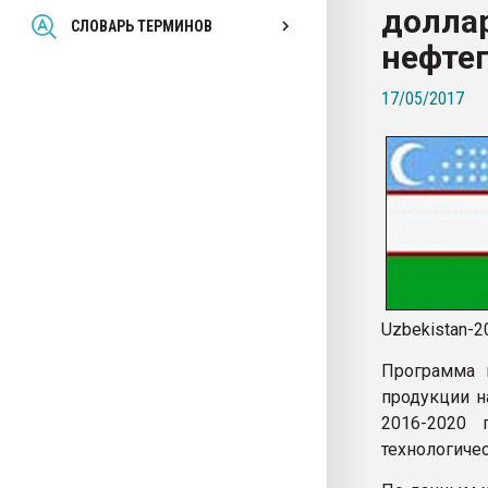
доллар
Всё, что касается выду
СЛОВАРЬ ТЕРМИНОВ
бутылок
нефте
17/05/2017
ПЕРЕЙТИ НА 
Uzbekistan-2
Программа 
продукции н
2016-2020 
технологиче