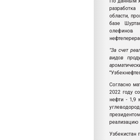
По данным х
разработка
области, про
базе Шурта
олефинов
нефтеперера
"За счет ре
видов проду
ароматичес
"Узбекнефтег
Согласно ма
2022 году с
нефти - 1,9
углеводоро
президенто
реализацию 
Узбекистан 