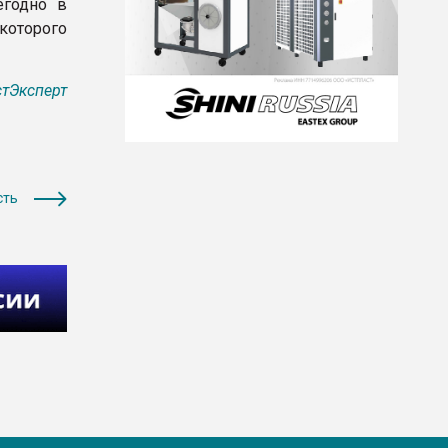
егодно в
которого
тЭксперт
сть