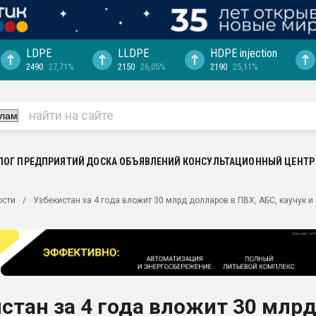
LDPE
LLDPE
HDPE injection
2490
27,71%
2150
26,05%
2190
25,11%
еса -
ината полного
"Ижевскому
ватить рынок
ЛОГ ПРЕДПРИЯТИЙ
ДОСКА ОБЪЯВЛЕНИЙ
КОНСУЛЬТАЦИОННЫЙ ЦЕНТР
ериала
машины:
ости
Узбекистан за 4 года вложит 30 млрд долларов в ПВХ, АБС, каучук 
, с.-в.
ция выходит на
отке
ь" довольна
стан за 4 года вложит 30 млр
ьном рынке