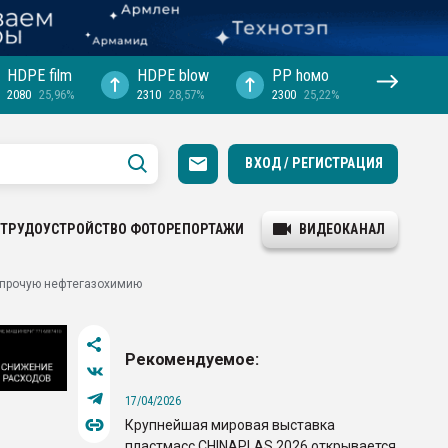
HDPE film
HDPE blow
PP hомо
2080
25,96%
2310
28,57%
2300
25,22%
ВХОД / РЕГИСТРАЦИЯ
ТРУДОУСТРОЙСТВО
ФОТОРЕПОРТАЖИ
ВИДЕОКАНАЛ
и прочую нефтегазохимию
Рекомендуемое:
17/04/2026
Крупнейшая мировая выставка
д
пластмасс CHINAPLAS 2026 открывается