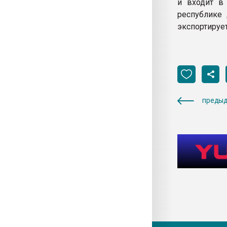
и входит в
республике 
экспортирует
предыд