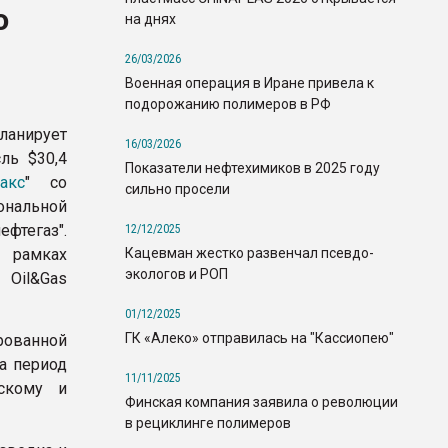
ю
на днях
26/03/2026
Военная операция в Иране привела к
подорожанию полимеров в РФ
анирует
16/03/2026
ль $30,4
Показатели нефтехимиков в 2025 году
акс
" со
сильно просели
нальной
фтегаз".
12/12/2025
Кацевман жестко развенчал псевдо-
 рамках
экологов и РОП
Oil&Gas
01/12/2025
ГК «Алеко» отправилась на "Кассиопею"
рованной
а период
11/11/2025
ескому и
Финская компания заявила о революции
в рециклинге полимеров