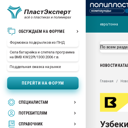
евро/тонна
Продажа готового бизн
ОБСУЖДАЕМ НА ФОРУМЕ
производство SPC лам
цикла
Формовка подкрылков из ПНД
29.07.2026 ФРП помог 
Села батарейка и слетела программа
заводу пластмасс" зах
на BMB KW22PI/1300 2006 г.в.
ППЭ
НОВОСТИ
КАТА
Поддельная смазка на рынке
Помощь в подборе мат
Вакуум-формовочные 
Главная
Нов
ПЕРЕЙТИ НА ФОРУМ
ближайшее подмосковье
Подмосковье, Москва
28.07.2026 Автоматиза
СПЕЦИАЛИСТАМ
первый план в перераб
пластмасс
ПОТРЕБИТЕЛЯМ
28.07.2026 "Техноникол
Узбеки
ситуацией на строител
СПРАВОЧНИК