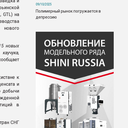
зведка и
09/10/2025
рьинской
Полимерный рынок погружается в
, GTL) на
депрессию
зводства
 нового
 15 новых
каучука,
ообщает
истане к
денсата и
ю добычи
ржденной
тиций в
стран СНГ