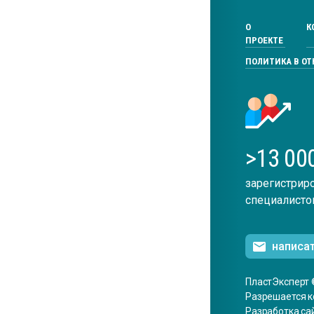
О
К
ПРОЕКТЕ
ПОЛИТИКА В О
>13 00
зарегистрир
специалисто
написа
ПластЭксперт 
Разрешается к
Разработка са