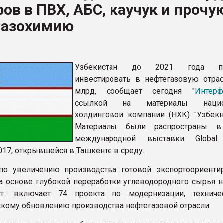
ов в ПВХ, АБС, каучук и прочу
ва ПЭТ
газохимию
ФОРУМ
Узбекистан до 2021 года пл
инвестировать в нефтегазовую отрас
млрд, сообщает сегодня "
Интерф
ссылкой на материалы нацио
холдинговой компании (НХК) "Узбекне
Материалы были распространы в
международной выставки Global 
017, открывшейся в Ташкенте в среду.
по увеличению производства готовой экспортоориенти
а основе глубокой переработки углеводородного сырья н
гг. включает 74 проекта по модернизации, технич
скому обновлению производства нефтегазовой отрасли.