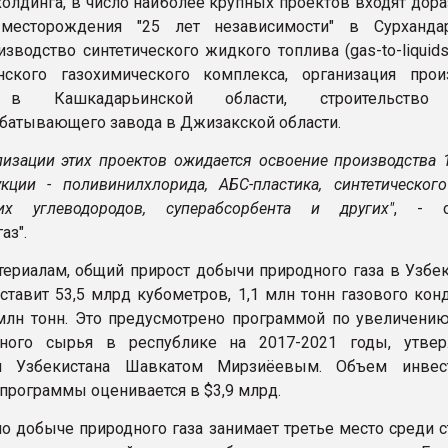
олдинга, в число наиболее крупных проектов входят дора
 месторождения "25 лет независимости" в Сурханда
изводство синтетического жидкого топлива (gas-to-liquids
нского газохимического комплекса, организация прои
 в Кашкадарьинской области, строительство
батывающего завода в Джизакской области.
ализации этих проектов ожидается освоение производства
кции - поливинилхлорида, АБС-пластика, синтетического 
ких углеводородов, суперабсорбента и других"
, - с
аз".
териалам, общий прирост добычи природного газа в Узбек
оставит 53,5 млрд кубометров, 1,1 млн тонн газового кон
 млн тонн. Это предусмотрено программой по увеличени
дного сырья в республике на 2017-2021 годы, утве
м Узбекистана Шавкатом Мирзиёевым. Объем инвес
программы оценивается в $3,9 млрд.
по добыче природного газа занимает третье место среди 