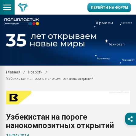
ПЕРЕЙТИ НА ФОРУМ
Продажа готового бизн
производство SPC лам
цикла
29.07.2026 ФРП помог 
заводу пластмасс" зах
ППЭ
Главная
Новости
Помощь в подборе мат
Узбекистан на пороге нанокомпозитных открытий
Вакуум-формовочные 
ближайшее подмосковье
Подмосковье, Москва
28.07.2026 Автоматиза
первый план в перераб
Узбекистан на пороге
пластмасс
нанокомпозитных открытий
28.07.2026 "Техноникол
ситуацией на строител
14/04/2014