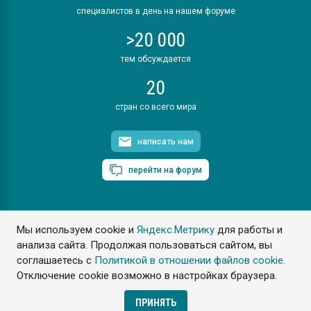
специалистов в день на нашем форуме
>20 000
тем обсуждается
20
стран со всего мира
написать нам
перейти на форум
Мы используем cookie и
Яндекс.Метрику
для работы и
ПластЭксперт © 2006. Все права защищены
анализа сайта. Продолжая пользоваться сайтом, вы
Разрешается копирование материалов сайта с обязательной
ссылкой на www.e-plastic.ru
соглашаетесь с
Политикой в отношении файлов cookie
.
Отключение cookie возможно в настройках браузера.
Разработка сайта
ПРИНЯТЬ