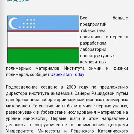
Всё, что касается выду
бутылок
Все больше
предприятий
ПЕРЕЙТИ НА 
Узбекистана
проявляют интерес к
разработкам
лаборатории
наноструктурных
композитных
полимерных материалов Института химии и физики
полимеров, сообщает
Uzbekistan Today
.
Подразделение создано в 2000 году по предложению
директора института академика Сайеры Рашидовой путем
преобразования лаборатории композиционных полимерных
материалов. Ее специалисты были в числе первых ученых,
развернувших в Узбекистане исследования материалов на
уровне наночастиц. Первые шаги в этом направлении
делались в сотрудничестве с полимерными центрами
Университета Минессоты и Лёвенского Каталического