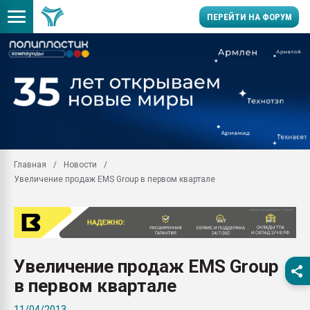
ПЕРЕЙТИ НА ФОРУМ
Помощь в подборе мат
Вакуум-формовочные 
ближайшее подмосковье
Подмосковье, Москва
28.07.2026 Автоматиза
первый план в перераб
Главная
Новости
пластмасс
Увеличение продаж EMS Group в первом квартале
28.07.2026 "Техноникол
ситуацией на строител
Всё, что касается выду
бутылок
Увеличение продаж EMS Group
Материал поверхности 
вакуумного формовани
в первом квартале
Продам отходы Компо
11/04/2013
поликарбоната и АБС-п