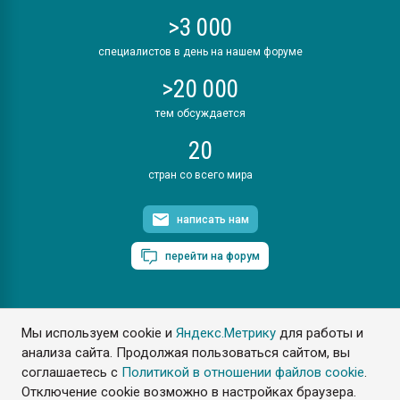
>3 000
специалистов в день на нашем форуме
>20 000
тем обсуждается
20
стран со всего мира
написать нам
перейти на форум
Мы используем cookie и
Яндекс.Метрику
для работы и
ПластЭксперт © 2006. Все права защищены
анализа сайта. Продолжая пользоваться сайтом, вы
Разрешается копирование материалов сайта с обязательной
ссылкой на www.e-plastic.ru
соглашаетесь с
Политикой в отношении файлов cookie
.
Отключение cookie возможно в настройках браузера.
Разработка сайта