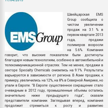
Armaloy PC/ABS-1IM че
Швейцарская EMS
ПЕРЕЙТИ НА 
Group сообщила о
чистом увеличении
продаж на 3.1 % в
первом квартале 2013
года, продажи
полимеров возросли
на 5.6%. Компания
говорит, что высокие показатели были достигнуты
благодаря новым технологиям, особенно в автомобильной и
телекоммуникационной отраслях. Тем не менее, продажи в
секторе Specialty Chemicals снизились на 9.1%. Результаты
варьируются в зависимости от региона. В Азии продажи, к
примеру, увеличились на 12%, на 8% в Северной Америке, но
упали в Европе. "В Европе существенное сокращение стало
очевидным в 2012 году, промышленные объемы остались
значительно ниже предыдущего года", сказали
представители компании. Заглядывая вперед, компания
продолжит стремиться к росту и развитию