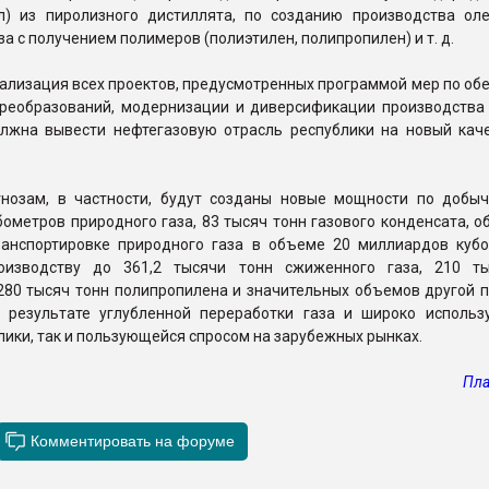
ол) из пиролизного дистиллята, по созданию производства ол
за с получением полимеров (полиэтилен, полипропилен) и т. д.
ализация всех проектов, предусмотренных программой мер по об
преобразований, модернизации и диверсификации производства
олжна вывести нефтегазовую отрасль республики на новый кач
гнозам, в частности, будут созданы новые мощности по добыч
ометров природного газа, 83 тысяч тонн газового конденсата, 
ранспортировке природного газа в объеме 20 миллиардов кубо
оизводству до 361,2 тысячи тонн сжиженного газа, 210 т
280 тысяч тонн полипропилена и значительных объемов другой п
 результате углубленной переработки газа и широко использ
лики, так и пользующейся спросом на зарубежных рынках.
Пла