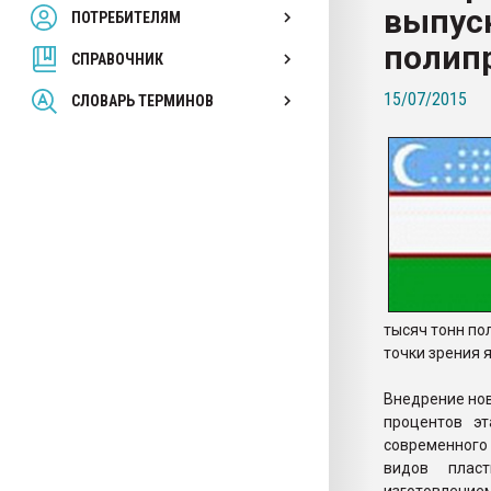
выпус
ПОТРЕБИТЕЛЯМ
Armaloy PC/ABS-1IM че
полипр
СПРАВОЧНИК
ПЕРЕЙТИ НА 
15/07/2015
СЛОВАРЬ ТЕРМИНОВ
тысяч тонн по
точки зрения 
Внедрение нов
процентов эт
современного
видов пласт