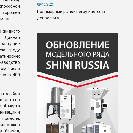
. Поэтому
09/10/2025
способной
Полимерный рынок погружается в
т хорошей
депрессию
 мест.
о жидкого
К. Данная
растущие
щую среду
тических
оизводство
том числе
около 400
ли особое
водств по
т 4 марта
рнизации и
проекты,
них можно
 (бензол,