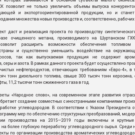
м которых занимаются в основном субъекты малого бизнеса
ХК позволит не только увеличить объемы выпуска конкуренто
щающей и экспортоориентированной продукции, но и стане
оздания множества новых производств и, соответственно, рабочих
кт даст и реализация проекта по производству синтетическог
базе очищенного метана, производимого на Шуртанском ГХ
позволит расширить возможности обеспечения топливом 
 страны и существенно уменьшить воздействие на окружаю
росов, так как выпускаемая продукция не содержит арома
, серы и азота. В рамках данного проекта будет осуществлено пр
 чистых нефтепродуктов, отвечающих требованиям «Евро-4», в 
сяч тонн дизельного топлива, свыше 300 тысяч тонн керосина, 
ты, 11,2 тысячи тонн сжиженного газа в год.
зеты «Народное слово», на современном этапе развития отрас
обретает создание совместных с иностранными компаниями произ
еработке углеводородов. В соответствии с Указом Президента о
рограмму мер по обеспечению структурных преобразований, моде
ции производства на 2015—2019 годы включены и крупные 
 на более глубокую переработку углеводородного сырья. Среди 
екты по организации производства ароматических углеводородов