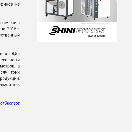
ефинов из
еспечению
 на 2015—
ественный
е до 8,55
обеспечены
метров, а
ысяч тонн
родукции,
уемой как
стЭксперт