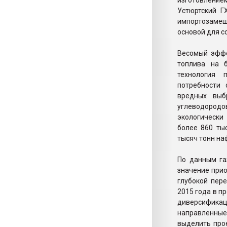
изготовление
Устюртский Г
импортозаме
основой для с
Весомый эффе
топлива на 
технология 
потребности
вредных выб
углеводородов
экологически
более 860 ты
тысяч тонн наф
По данным га
значение при
глубокой пер
2015 года в п
диверсифика
направленные
выделить про