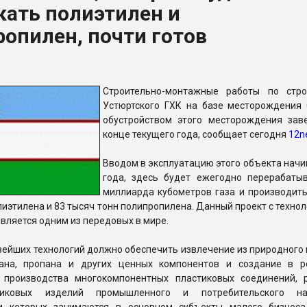
кать полиэтилен и
рный цвет
опилен, почти готов
ФОРУМ
Строительно-монтажные работы по стро
Устюртского ГХК на базе месторождения 
обустройством этого месторождения зав
конце текущего года, сообщает сегодня
12n
Вводом в эксплуатацию этого объекта начи
года, здесь будет ежегодно перерабатыв
миллиарда кубометров газа и производить
лиэтилена и 83 тысяч тонн полипропилена. Данный проект с техно
является одним из передовых в мире.
ейших технологий должно обеспечить извлечение из природного 
ана, пропана и других ценных компонентов и создание в р
 производства многокомпонентных пластиковых соединений, 
иковых изделий промышленного и потребительского наз