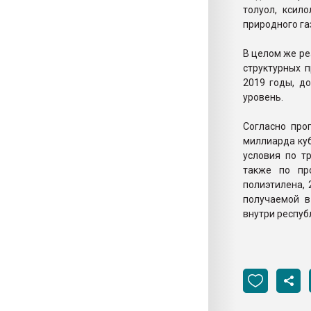
толуол, ксил
природного га
В целом же ре
структурных 
2019 годы, д
уровень.
Согласно про
миллиарда куб
условия по т
также по пр
полиэтилена, 
получаемой в
внутри респуб