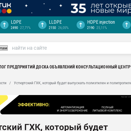
LDPE
LLDPE
HDPE injection
2490
27,71%
2150
26,05%
2190
25,11%
ериала
машины:
, с.-в.
ция выходит на
отке
ЛОГ ПРЕДПРИЯТИЙ
ДОСКА ОБЪЯВЛЕНИЙ
КОНСУЛЬТАЦИОННЫЙ ЦЕНТР
ь" довольна
ости
Устюртский ГХК, который будет выпускать полиэтилен и полипропиле
ьном рынке
ва ПЭТ
пуансона для
я
ский ГХК, который будет
зиция
ластика