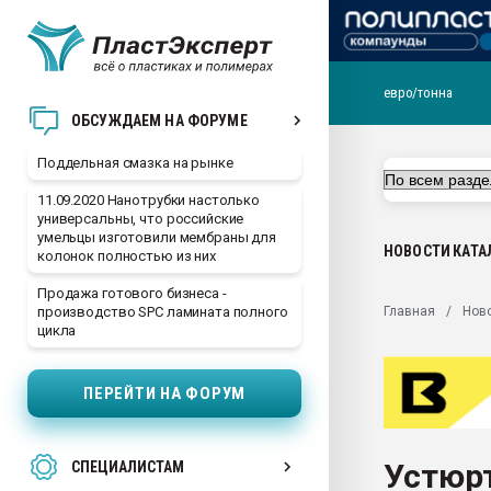
евро/тонна
Помощь в подборе мат
ОБСУЖДАЕМ НА ФОРУМЕ
Вакуум-формовочные 
Поддельная смазка на рынке
ближайшее подмосковье
Подмосковье, Москва
11.09.2020 Нанотрубки настолько
универсальны, что российские
28.07.2026 Автоматиза
умельцы изготовили мембраны для
первый план в перераб
НОВОСТИ
КАТА
колонок полностью из них
пластмасс
Продажа готового бизнеса -
28.07.2026 "Техноникол
Главная
Нов
производство SPC ламината полного
ситуацией на строител
цикла
Всё, что касается выду
бутылок
ПЕРЕЙТИ НА ФОРУМ
Материал поверхности 
вакуумного формовани
Устюрт
СПЕЦИАЛИСТАМ
Продам отходы Компо
поликарбоната и АБС-п