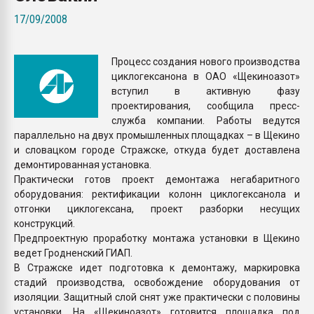
Всё, что касается выду
17/09/2008
бутылок
Процесс создания нового производства
ПЕРЕЙТИ НА 
циклогексанона в ОАО «Щекиноазот»
вступил в активную фазу
проектирования, сообщила пресс-
служба компании. Работы ведутся
параллельно на двух промышленных площадках – в Щекино
и словацком городе Стражске, откуда будет доставлена
демонтированная установка.
Практически готов проект демонтажа негабаритного
оборудования: ректификации колонн циклогексанола и
отгонки циклогексана, проект разборки несущих
конструкций.
Предпроектную проработку монтажа установки в Щекино
ведет Гродненский ГИАП.
В Стражске идет подготовка к демонтажу, маркировка
стадий производства, освобождение оборудования от
изоляции. Защитный слой снят уже практически с половины
установки. На «Щекиноазот» готовится площадка под