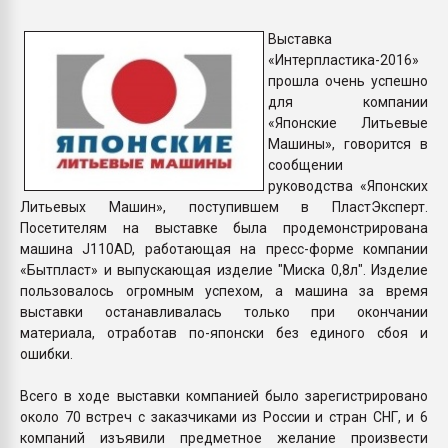
Всё, что касается выду
бутылок
Выставка
«Интерпластика-2016»
прошла очень успешно
ПЕРЕЙТИ НА 
для компании
«Японские Литьевые
Машины», говорится в
сообщении
руководства «Японских
Литьевых Машин», поступившем в ПластЭксперт.
Посетителям на выставке была продемонстрирована
машина J110AD, работающая на пресс-форме компании
«Бытпласт» и выпускающая изделие "Миска 0,8л". Изделие
пользовалось огромным успехом, а машина за время
выставки останавливалась только при окончании
материала, отработав по-японски без единого сбоя и
ошибки.
Всего в ходе выставки компанией было зарегистрировано
около 70 встреч с заказчиками из России и стран СНГ, и 6
компаний изъявили предметное желание произвести