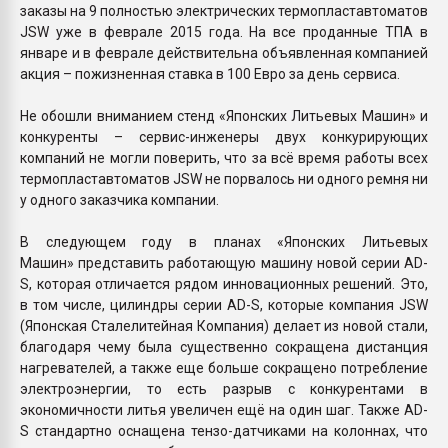
заказы на 9 полностью электрических термопластавтоматов
JSW уже в феврале 2015 года. На все проданные ТПА в
январе и в феврале действительна объявленная компанией
акция – пожизненная ставка в 100 Евро за день сервиса.
Не обошли вниманием стенд «Японских Литьевых Машин» и
конкуренты – сервис-инженеры двух конкурирующих
компаний не могли поверить, что за всё время работы всех
термопластавтоматов JSW не порвалось ни одного ремня ни
у одного заказчика компании.
В следующем году в планах «Японских Литьевых
Машин» представить работающую машину новой серии AD-
S, которая отличается рядом инновационных решений. Это,
в том числе, цилиндры серии AD-S, которые компания JSW
(Японская Сталелитейная Компания) делает из новой стали,
благодаря чему была существенно сокращена дистанция
нагревателей, а также еще больше сокращено потребление
электроэнергии, то есть разрыв с конкурентами в
экономичности литья увеличен ещё на один шаг. Также AD-
S стандартно оснащена тензо-датчиками на колоннах, что