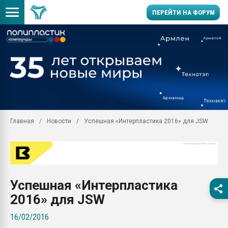
ПЕРЕЙТИ НА ФОРУМ
Продажа готового бизн
производство SPC лам
цикла
29.07.2026 ФРП помог 
заводу пластмасс" зах
ППЭ
Главная
Новости
Успешная «Интерпластика 2016» для JSW
Помощь в подборе мат
Вакуум-формовочные 
ближайшее подмосковье
Подмосковье, Москва
28.07.2026 Автоматиза
Успешная «Интерпластика
первый план в перераб
пластмасс
2016» для JSW
28.07.2026 "Техноникол
16/02/2016
ситуацией на строител