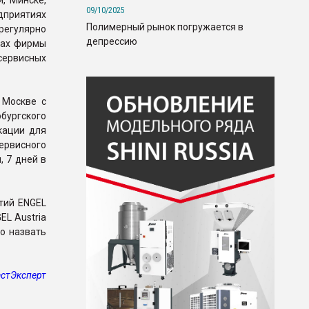
, Минске,
09/10/2025
дприятиях
Полимерный рынок погружается в
регулярно
депрессию
нах фирмы
ервисных
 Москве c
ургского
кации для
рвисного
 7 дней в
тий ENGEL
EL Austria
о назвать
стЭксперт