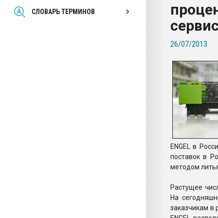
процен
Всё, что касается выду
СЛОВАРЬ ТЕРМИНОВ
бутылок
сервис
26/07/2013
ПЕРЕЙТИ НА 
ENGEL в Росс
поставок в Р
методом литья
Растущее чис
На сегодняшн
заказчикам в 