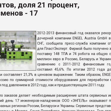
тов, доля 21 процент,
ва ПЭТ
менов - 17
ФОРУМ
2012-2013 финансовый год оказался реко
дочерней компании ENGEL Austria GmbH в
СНГ, сообщила пресс-служба компании с
для ПластЭксперт. Фирмой было получено з
поставку 148 ТПА и 74 робота на общую с
миллион евро в Россию, Беларусь и Украин
сравнению с 2011-2012 финансовым го
составил 45,6%. По итогам 2012 года д
ии составляет 21,3% в ценовом выражении. Таким образом, ENGE
оссию по суммарной стоимости оборудования для переработки 
 под давлением в 2012 году, как и предшествующем 2011 году.
ло заказов делает необходимым расширение штата сервисных и
ий день 17 инженеров-наладчиков ООО «ЭНГЕЛЬ» оказывают 
разных регионах России, Беларуси и Украины. Сервисные предста