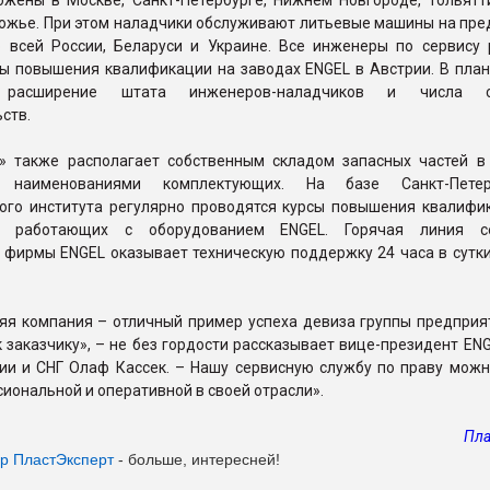
ожены в Москве, Санкт-Петербурге, Нижнем Новгороде, Тольятти
рожье. При этом наладчики обслуживают литьевые машины на пре
о всей России, Беларуси и Украине. Все инженеры по сервису 
сы повышения квалификации на заводах ENGEL в Австрии. В пла
 расширение штата инженеров-наладчиков и числа с
ств.
 также располагает собственным складом запасных частей в
наименованиями комплектующих. На базе Санкт-Петерб
кого института регулярно проводятся курсы повышения квалифи
в, работающих с оборудованием ENGEL. Горячая линия се
фирмы ENGEL оказывает техническую поддержку 24 часа в сутки,
яя компания – отличный пример успеха девиза группы предприя
 заказчику», – не без гордости рассказывает вице-президент ENG
ии и СНГ Олаф Кассек. – Нашу сервисную службу по праву можн
иональной и оперативной в своей отрасли».
Пла
ер ПластЭксперт
- больше, интересней!