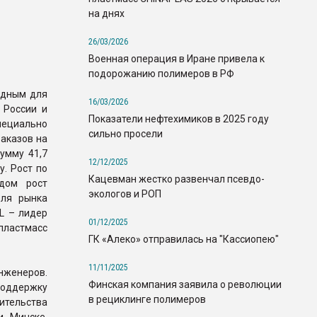
на днях
26/03/2026
Военная операция в Иране привела к
подорожанию полимеров в РФ
рдным для
16/03/2026
 России и
Показатели нефтехимиков в 2025 году
пециально
сильно просели
аказов на
умму 41,7
12/12/2025
у. Рост по
Кацевман жестко развенчал псевдо-
дом рост
экологов и РОП
оля рынка
L – лидер
01/12/2025
пластмасс
ГК «Алеко» отправилась на "Кассиопею"
11/11/2025
нженеров.
Финская компания заявила о революции
поддержку
в рециклинге полимеров
вительства