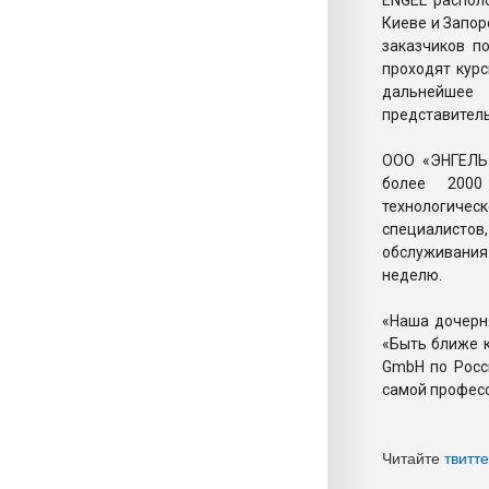
ENGEL распол
Киеве и Запо
заказчиков п
проходят кур
дальнейшее
представитель
ООО «ЭНГЕЛЬ»
более 2000 
технологичес
специалисто
обслуживания 
неделю.
«Наша дочерн
«Быть ближе к
GmbH по Росс
самой професс
Читайте
твитт