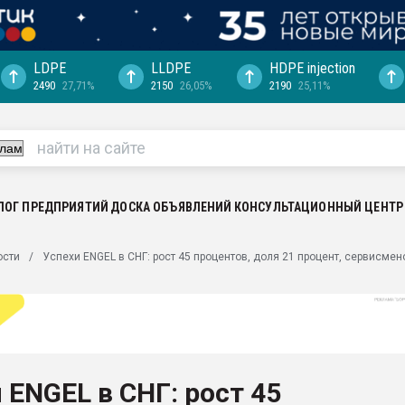
LDPE
LLDPE
HDPE injection
2490
27,71%
2150
26,05%
2190
25,11%
еса -
ината полного
"Ижевскому
ватить рынок
ЛОГ ПРЕДПРИЯТИЙ
ДОСКА ОБЪЯВЛЕНИЙ
КОНСУЛЬТАЦИОННЫЙ ЦЕНТР
ериала
машины:
ости
Успехи ENGEL в СНГ: рост 45 процентов, доля 21 процент, сервисмено
, с.-в.
ция выходит на
отке
ь" довольна
 ENGEL в СНГ: рост 45
ьном рынке