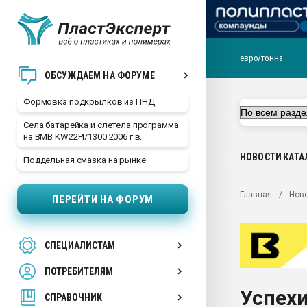
евро/тонна
Продажа готового бизн
ОБСУЖДАЕМ НА ФОРУМЕ
производство SPC лам
цикла
Формовка подкрылков из ПНД
29.07.2026 ФРП помог 
Села батарейка и слетела программа
заводу пластмасс" зах
на BMB KW22PI/1300 2006 г.в.
ППЭ
НОВОСТИ
КАТА
Поддельная смазка на рынке
Помощь в подборе мат
Вакуум-формовочные 
Главная
Нов
ПЕРЕЙТИ НА ФОРУМ
ближайшее подмосковье
Подмосковье, Москва
28.07.2026 Автоматиза
СПЕЦИАЛИСТАМ
первый план в перераб
пластмасс
ПОТРЕБИТЕЛЯМ
28.07.2026 "Техноникол
Успехи
ситуацией на строител
СПРАВОЧНИК