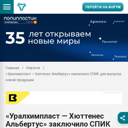
ПЕРЕЙТИ НА ФОРУМ
Продажа готового бизн
производство SPC лам
цикла
29.07.2026 ФРП помог 
заводу пластмасс" зах
ППЭ
Главная
Новости
Помощь в подборе мат
«Уралхимпласт — Хюттенес Альбертус» заключило СПИК для выпуска
Вакуум-формовочные 
новой продукции
ближайшее подмосковье
Подмосковье, Москва
28.07.2026 Автоматиза
первый план в перераб
пластмасс
«Уралхимпласт — Хюттенес
28.07.2026 "Техноникол
Альбертус» заключило СПИК
ситуацией на строител