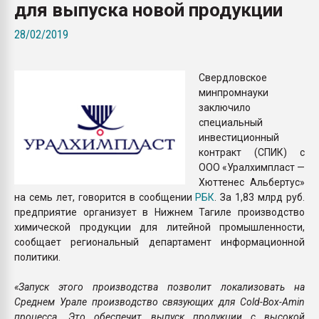
для выпуска новой продукции
Всё, что касается выду
бутылок
28/02/2019
ПЕРЕЙТИ НА 
Свердловское
минпромнауки
заключило
специальный
инвестиционный
контракт (СПИК) с
ООО «Уралхимпласт —
Хюттенес Альбертус»
на семь лет, говорится в сообщении
РБК
. За 1,83 млрд руб.
предприятие организует в Нижнем Тагиле производство
химической продукции для литейной промышленности,
сообщает региональный департамент информационной
политики.
«Запуск этого производства позволит локализовать на
Среднем Урале производство связующих для Cold-Box-Amin
процесса. Это обеспечит выпуск продукции с высокой