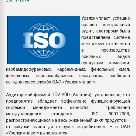
Всё, что касается выду
бутылок
Уралхимпласт успешно
прошел контрольный
ПЕРЕЙТИ НА 
аудит, к которому была
представлена система
менеджмента качества
в производстве
основных видов
продукции компании:
карбамидофурановых, карбамидных, фенольных смол,
фенольных порошкообразных связующих, сообщила
сегодня пресс-служба ОАО «Уралхимпласт».
Аудиторской фирмой ТÜV SÜD (Австрия) установлено, что
предприятие обладает эффективно функционирующей
системой менеджмента качества, требования
международного стандарта ISO 9001:2008,
распространяющиеся на весь жизненный цикл продуктов –
от закупки сырья до отгрузок потребителям, – в ОАО
«Уралхимпласт» выполняются.