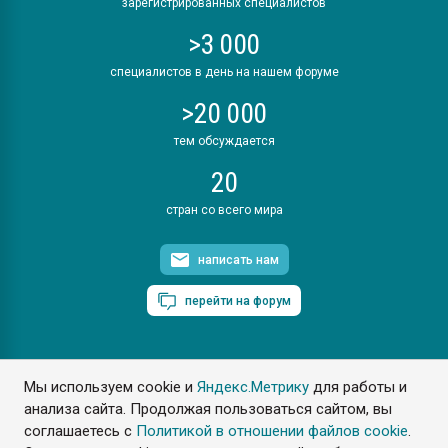
зарегистрированных специалистов
>3 000
специалистов в день на нашем форуме
>20 000
тем обсуждается
20
стран со всего мира
написать нам
перейти на форум
Мы используем cookie и
Яндекс.Метрику
для работы и
ПластЭксперт © 2006. Все права защищены
анализа сайта. Продолжая пользоваться сайтом, вы
Разрешается копирование материалов сайта с обязательной
ссылкой на www.e-plastic.ru
соглашаетесь с
Политикой в отношении файлов cookie
.