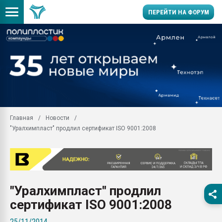
ПЕРЕЙТИ НА ФОРУМ
Продажа готового бизн
производство SPC лам
цикла
29.07.2026 ФРП помог 
заводу пластмасс" зах
ППЭ
Главная
Новости
Помощь в подборе мат
"Уралхимпласт" продлил сертификат ISO 9001:2008
Вакуум-формовочные 
ближайшее подмосковье
Подмосковье, Москва
28.07.2026 Автоматиза
первый план в перераб
"Уралхимпласт" продлил
пластмасс
сертификат ISO 9001:2008
28.07.2026 "Техноникол
ситуацией на строител
25/11/2014