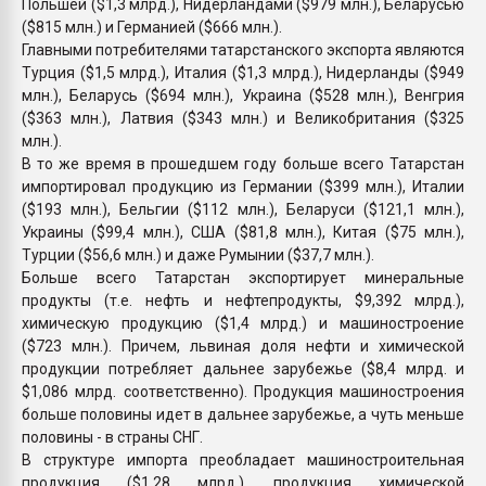
Польшей ($1,3 млрд.), Нидерландами ($979 млн.), Беларусью
($815 млн.) и Германией ($666 млн.).
Главными потребителями татарстанского экспорта являются
Турция ($1,5 млрд.), Италия ($1,3 млрд.), Нидерланды ($949
млн.), Беларусь ($694 млн.), Украина ($528 млн.), Венгрия
($363 млн.), Латвия ($343 млн.) и Великобритания ($325
млн.).
В то же время в прошедшем году больше всего Татарстан
импортировал продукцию из Германии ($399 млн.), Италии
($193 млн.), Бельгии ($112 млн.), Беларуси ($121,1 млн.),
Украины ($99,4 млн.), США ($81,8 млн.), Китая ($75 млн.),
Турции ($56,6 млн.) и даже Румынии ($37,7 млн.).
Больше всего Татарстан экспортирует минеральные
продукты (т.е. нефть и нефтепродукты, $9,392 млрд.),
химическую продукцию ($1,4 млрд.) и машиностроение
($723 млн.). Причем, львиная доля нефти и химической
продукции потребляет дальнее зарубежье ($8,4 млрд. и
$1,086 млрд. соответственно). Продукция машиностроения
больше половины идет в дальнее зарубежье, а чуть меньше
половины - в страны СНГ.
В структуре импорта преобладает машиностроительная
продукция ($1,28 млрд.), продукция химической