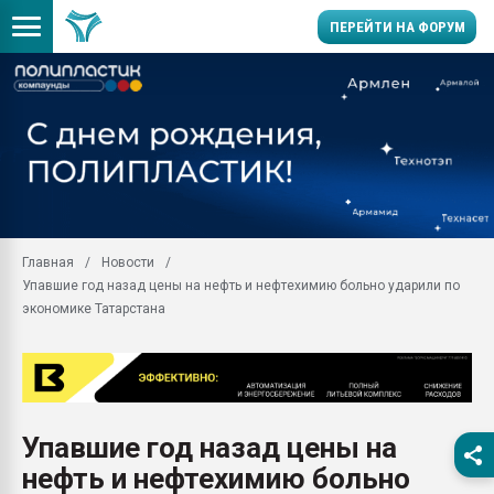
ПЕРЕЙТИ НА ФОРУМ
28.07.2026 Автоматиза
первый план в перераб
пластмасс
28.07.2026 "Техноникол
ситуацией на строител
Всё, что касается выду
Главная
Новости
бутылок
Упавшие год назад цены на нефть и нефтехимию больно ударили по
Материал поверхности 
экономике Татарстана
вакуумного формовани
Продам отходы Компо
поликарбоната и АБС-п
Armaloy PC/ABS-1IM че
26.07.2022 "Сибирский т
Упавшие год назад цены на
намного дороже
нефть и нефтехимию больно
Профильная литератур