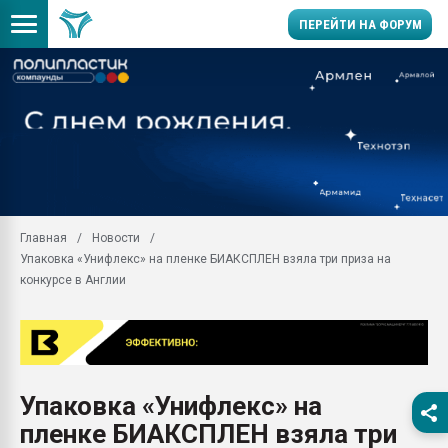
ПЕРЕЙТИ НА ФОРУМ
Продажа готового бизн
производство SPC лам
цикла
29.07.2026 ФРП помог 
заводу пластмасс" зах
ППЭ
Главная
Новости
Помощь в подборе мат
Упаковка «Унифлекс» на пленке БИАКСПЛЕН взяла три приза на
Вакуум-формовочные 
конкурсе в Англии
ближайшее подмосковье
Подмосковье, Москва
28.07.2026 Автоматиза
первый план в перераб
пластмасс
Упаковка «Унифлекс» на
28.07.2026 "Техноникол
пленке БИАКСПЛЕН взяла три
ситуацией на строител