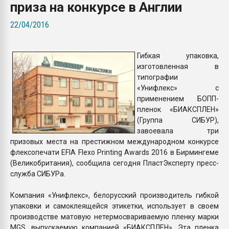
приза на конкурсе в Англии
Всё, что касается выду
бутылок
22/04/2016
ПЕРЕЙТИ НА 
Гибкая упаковка,
изготовленная в
типографии
«Унифлекс» с
применением БОПП-
пленок «БИАКСПЛЕН»
(Группа СИБУР),
завоевала три
призовых места на престижном международном конкурсе
флексопечати EFIA Flexo Printing Awards 2016 в Бирмингеме
(Великобритания), сообщила сегодня ПластЭксперту пресс-
служба СИБУРа.
Компания «Унифлекс», белорусский производитель гибкой
упаковки и самоклеящейся этикетки, использует в своем
производстве матовую нетермосвариваемую пленку марки
MGS, выпускаемую компанией «БИАКСПЛЕН». Эта пленка