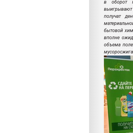
в оборот п
выигрывают 
получат де
материальн
бытовой хими
вполне ожид
объема поле
мусоросжига