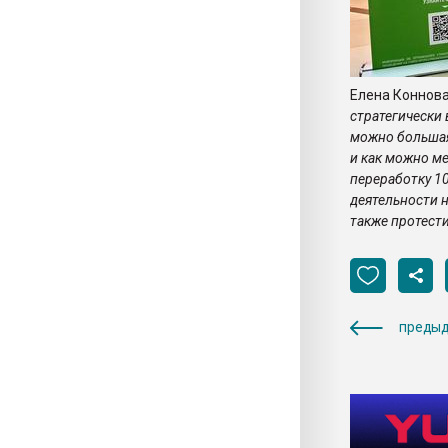
Елена Коннова
стратегически
можно большая
и как можно м
переработку 1
деятельности 
также протест
предыд