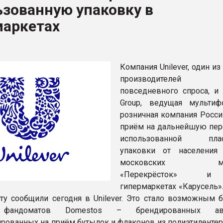
зованную упаковку в
рный цвет
маркетах
ФОРУМ
Компания Unilever, один и
производителей т
повседневного спроса, и 
Group, ведущая мультиф
розничная компания Росси
приём на дальнейшую пер
использованной плас
упаковки от населения
московских мага
«Перекрёсток» и
гипермаркетах «Карусель»
ту сообщили сегодня в Unilever. Это стало возможным б
 фандоматов Domestos – брендированных авт
рованных на приём бутылок и флаконов из полиэтилентер