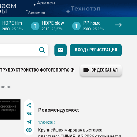
HDPE film
HDPE blow
PP hомо
2080
25,96%
2310
28,57%
2300
25,22%
ВХОД / РЕГИСТРАЦИЯ
ТРУДОУСТРОЙСТВО
ФОТОРЕПОРТАЖИ
ВИДЕОКАНАЛ
ркетах
Рекомендуемое:
17/04/2026
Крупнейшая мировая выставка
пластмасс CHINAPLAS 2026 открывается