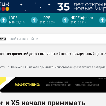
LDPE
LLDPE
HDPE injection
2490
27,71%
2150
26,05%
2190
25,11%
ериала
машины:
, с.-в.
ция выходит на
отке
ЛОГ ПРЕДПРИЯТИЙ
ДОСКА ОБЪЯВЛЕНИЙ
КОНСУЛЬТАЦИОННЫЙ ЦЕНТР
ь" довольна
ости
Unilever и X5 начали принимать использованную упаковку в суперма
ьном рынке
ва ПЭТ
пуансона для
я
er и X5 начали принимать
зиция
ластика