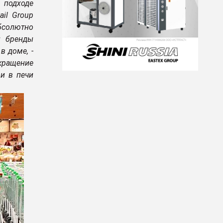
 подходе
il Group
бсолютно
и бренды
в доме, -
кращение
и в печи