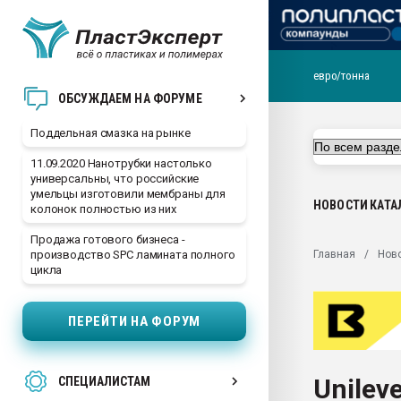
евро/тонна
Помощь в подборе мат
ОБСУЖДАЕМ НА ФОРУМЕ
Вакуум-формовочные 
Поддельная смазка на рынке
ближайшее подмосковье
Подмосковье, Москва
11.09.2020 Нанотрубки настолько
универсальны, что российские
28.07.2026 Автоматиза
умельцы изготовили мембраны для
первый план в перераб
НОВОСТИ
КАТА
колонок полностью из них
пластмасс
Продажа готового бизнеса -
28.07.2026 "Техноникол
Главная
Нов
производство SPC ламината полного
ситуацией на строител
цикла
Всё, что касается выду
бутылок
ПЕРЕЙТИ НА ФОРУМ
Материал поверхности 
вакуумного формовани
Unilev
СПЕЦИАЛИСТАМ
Продам отходы Компо
поликарбоната и АБС-п