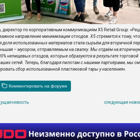
, директор по корпоративным коммуникациям X5 Retail Group:
«Рец
 важное направление минимизации отходов. Х5 стремится к тому, чт
 доля использованных материалов стала сырьём для вторичной пер
еньшая – мусором, отправляемым на свалку. Мы отдаём на вторичну
00% непищевых отходов, которые образуются в результате торговой
наших сетей. Теперь, благодаря пилотам с нашими партнёрами, мы с
ировать сбор использованной пластиковой тары у населения».
ущая новость
следующая ново