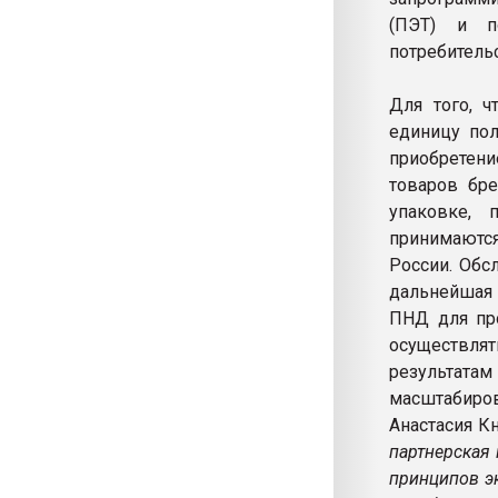
(ПЭТ) и п
потребитель
Для того, 
единицу по
приобретени
товаров бре
упаковке, 
принимаются
России. Обс
дальнейшая 
ПНД для про
осуществля
результат
масштабиров
Анастасия К
партнерская
принципов э