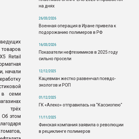
на днях
26/03/2026
Военная операция в Иране привела к
подорожанию полимеров в РФ
з ведущих
16/03/2026
оваров
Показатели нефтехимиков в 2025 году
X5 Retail
сильно просели
орматная
и, начали
12/12/2025
Кацевман жестко развенчал псевдо-
еработку
экологов и РОП
тиковой
 в семи
01/12/2025
зинах
ГК «Алеко» отправилась на "Кассиопею"
 трёх
. Об этом
11/11/2025
лагодаря
Финская компания заявила о революции
оматов,
в рециклинге полимеров
ефталата