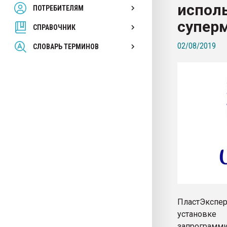
исполь
ПОТРЕБИТЕЛЯМ
Armaloy PC/ABS-1IM че
супер
СПРАВОЧНИК
ПЕРЕЙТИ НА 
02/08/2019
СЛОВАРЬ ТЕРМИНОВ
ПластЭкспер
установке
запрограмми