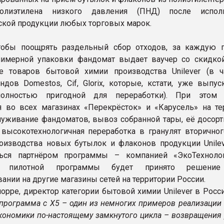
олиэтилена низкого давления (ПНД) после исполь
ской продукции любых торговых марок.
чтобы поощрять раздельный сбор отходов, за каждую 
лимерной упаковки фандомат выдает ваучер со скидко
е товаров бытовой химии производства Unilever (в ча
ндов Domestos, Cif, Glorix, которые, кстати, уже выпус
полностью пригодной для переработки). При этом 
 во всех магазинах «Перекрёсток» и «Карусель» на те
луживание фандоматов, вывоз собранной тары, её досорт
высокотехнологичная переработка в гранулят вторично
изводства новых бутылок и флаконов продукции Unilev
ться партнёром программы – компанией «ЭкоТехноло
ам пилотной программы будет принято решен
ании на другие магазины сетей на территории России.
норре, директор категории бытовой химии Unilever в Росс
 программа с X5 – один из немногих примеров реализации
кономики по-настоящему замкнутого цикла – возвращения 