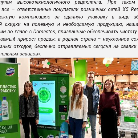
утём высокотехнологичного рециклинга. При таком
все – ответственные покупатели розничных сетей X5 Reta
нежную компенсацию за сданную упаковку в виде а
ой скидки на полезную и необходимую продукцию; наш
и во главе с Domestos, призванные обеспечивать чистоту 
аемый прирост продаж; а родная страна – неуклонное со
зных отходов, беспечно отправляемых сегодня на свалки 
тельных заводов».