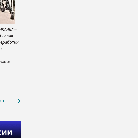
иклинг –
обы как
еработки,
ю
можем
сть