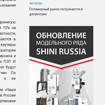
09/10/2025
зования
Полимерный рынок погружается в
депрессию
принятую
й 10% на
стности,
каются в
ваучеры
рритории
ировка и
го ПЭТ И
er будут
гии». По
ие о ее
ии:
«Наша
 в России
упаковки