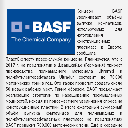
Всё, что касается выду
бутылок
Концерн BASF
увеличивает объёмы
выпуска компаундов,
ПЕРЕЙТИ НА 
используемых для
изготовления
конструкционных
пластмасс в Европе,
сообщила
ПластЭксперту пресс-служба концерна. Планируется, что с
2017 г. на предприятии в Шварцхайде (Германия) прирост
производства полиамидного материала Ultramid и
полибутилентерефталата Ultradur составит до 70.000
метрических тонн в год. Это также позволит создать около
50 новых рабочих мест. Таким образом, BASF продолжает
реализацию стратегии по наращиванию промышленных
мощностей, исходя из повсеместного увеличения спроса на
конструкционные пластики. В итоге ежегодный суммарный
объём выпуска компаундов для полиамидных и
полибутилентерефталатных пластмасс на предприятиях
BASF превысит 700.000 метрических тонн. Ещё в середине