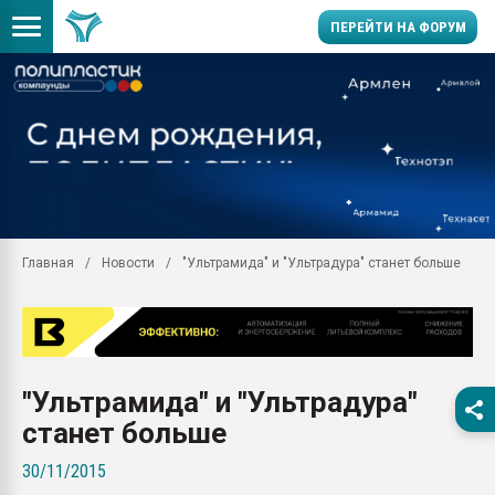
ПЕРЕЙТИ НА ФОРУМ
Продажа готового бизн
производство SPC лам
цикла
29.07.2026 ФРП помог 
заводу пластмасс" зах
ППЭ
Главная
Новости
"Ультрамида" и "Ультрадура" станет больше
Помощь в подборе мат
Вакуум-формовочные 
ближайшее подмосковье
Подмосковье, Москва
28.07.2026 Автоматиза
"Ультрамида" и "Ультрадура"
первый план в перераб
пластмасс
станет больше
28.07.2026 "Техноникол
30/11/2015
ситуацией на строител