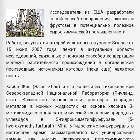
Всё, что касается выду
бутылок
Исследователи из США разработали
новый способ превращения глюкозы и
фруктозы в потенциально полезное
ПЕРЕЙТИ НА 
сырье химической промышленности.
Работа, результаты которой изложены в журнале Science от
15 июня 2007 года, лежит в актуальной области
исследований, связанных с поиском способов конвертации
молекул растительного происхождения в органические
производные, источником которых (пока еще) является
нефть.
Хайбо Жао (Haibo Zhao) и его коллеги из Тихоокеанской
Северо-западной Национальной Лаборатории (Ричланд,
штат Вашингтон) использовали растворы хлоридов
металлов в ионных жидкостях на основе хлорида 3-
метилимидазола для каталитической конверсии природных
углеводов в 5-гидроксиметилфурфураль [5-
hydroxymethylfurfural (HMF)]. 5-Гидроксиметилфурфураль в
настоящее время рассматривается как универсальная
замена для многих прекурсоров петрохимического