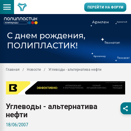
ПЕРЕЙТИ НА ФОРУМ
Продажа готового бизн
производство SPC лам
цикла
29.07.2026 ФРП помог 
заводу пластмасс" зах
ППЭ
Главная
Новости
Углеводы - альтернатива нефти
Помощь в подборе мат
Вакуум-формовочные 
ближайшее подмосковье
Подмосковье, Москва
28.07.2026 Автоматиза
Углеводы - альтернатива
первый план в перераб
пластмасс
нефти
28.07.2026 "Техноникол
18/06/2007
ситуацией на строител