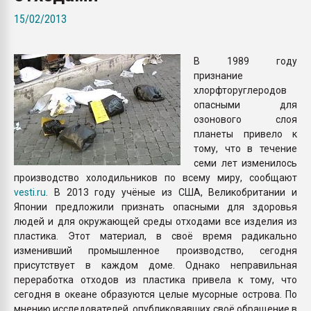
Всё, что касается выду
15/02/2013
бутылок
В 1989 году
ПЕРЕЙТИ НА 
признание
хлорфторуглеродов
опасными для
озонового слоя
планеты привело к
тому, что в течение
семи лет изменилось
производство холодильников по всему миру, сообщают
vesti.ru
. В 2013 году учёные из США, Великобритании и
Японии предложили признать опасными для здоровья
людей и для окружающей среды отходами все изделия из
пластика. Этот материал, в своё время радикально
изменивший промышленное производство, сегодня
присутствует в каждом доме. Однако неправильная
переработка отходов из пластика привела к тому, что
сегодня в океане образуются целые мусорные острова. По
мнению исследователей, опубликовавших своё обращение в