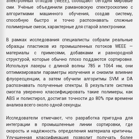
электронных отходов (WEEE), сообщают сегодня мировые
сми. Учёные объединили рамановскую спектроскопию с
алгоритмами машинного обучения, создав систему,
способную быстро и точно распознавать сложные
полимерные смеси, характерные для старой электроники.
В рамках исследования специалисты собрали реальные
образцы пластиков из промышленных потоков WEEE —
материалы с примесями, добавками и разнородной
структурой, которые обычно плохо поддаются сортировке.
Используя лазеры с длиной волны 785 и 1064 нм, они
оптимизировали параметры излучения и снизили влияние
флуоресценции, а затем обучили алгоритмы SVM и DA
распознавать полученные спектры. В результате система
смогла уверенно классифицировать такие полимеры, как
ABS и полистирол, достигая точности до 80% при времени
анализа всего около одной секунды.
Исследователи отмечают, что разработка пригодна для
интеграции в промышленные линии сортировки, где
скорость и надёжность определения материала критичны.
Улучшенная классификация позволит получать более