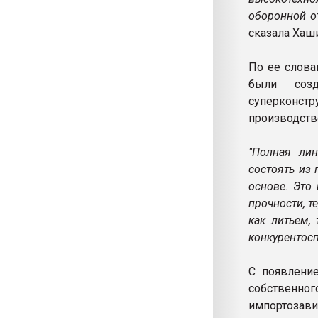
оборонной о
сказала Хаш
По ее слова
были созд
суперконст
производств
"Полная лин
состоять из
основе. Это
прочности, т
как литьем,
конкурентосп
С появление
собственног
импортозави