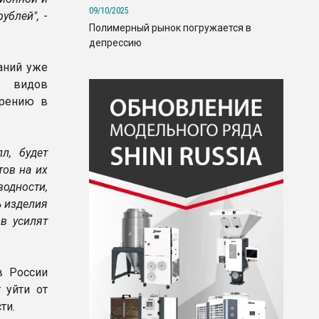
09/10/2025
ублей",
-
Полимерный рынок погружается в
депрессию
аний уже
х видов
дрению в
л, будет
тов на их
одности,
ь изделия
ов усилят
в России
 уйти от
ти.