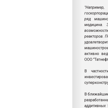
"Например,
госкорпорац
ряд машино
медицина. 
возможности
реакторов. П
удовлетвори
машиностро
активно вед
ООО "Татнеф
В частнос
инвестиров
суперконстр
В ближайшие
разработан
аддитивных т