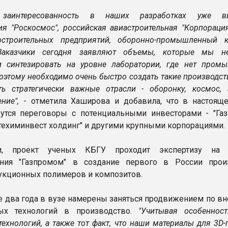
 заинтересованность в наших разработках уже вы
ия "Роскосмос", российская авиастроительная "Корпорация
строительных предприятий, оборонно-промышленный к
Заказчики сегодня заявляют объемы, которые мы н
 синтезировать на уровне лаборатории, где нет пром
оэтому необходимо очень быстро создать такие производст
ть стратегически важные отрасли - оборонку, космос, 
ение",
- отметила Хаширова и добавила, что в настоящ
утся переговоры с потенциальными инвесторами - "Газ
техиминвест холдинг" и другими крупными корпорациями.
ти, проект ученых КБГУ проходит экспертизу на 
ания "Газпромом" в создание первого в России прои
укционных полимеров и композитов.
 два года в вузе намерены заняться продвижением по в
ных технологий в производство.
"Учитывая особеннос
ехнологий, а также тот факт, что наши материалы для 3D-