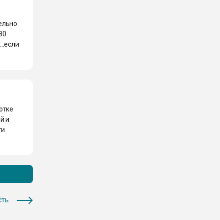
тельно
-80
..если
отке
й и
ти
сть