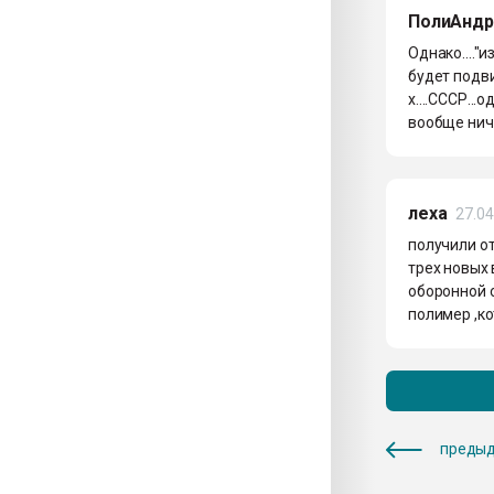
ПолиАндр
Однако...."
будет подвиг
х....СССР...
вообще ниче
леха
27.04
получили о
трех новых
оборонной 
полимер ,к
предыд