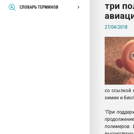
три по
Всё, что касается выду
СЛОВАРЬ ТЕРМИНОВ
бутылок
авиац
27/04/2018
ПЕРЕЙТИ НА 
со ссылкой 
химии и био
"При поддер
продолжени
полимеров. 
высокотехно