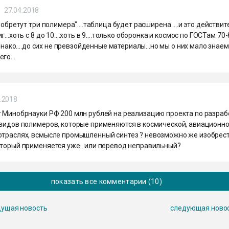
27.04.2018
изобретут три полимера"....таблица будет расширена ....и это действи
...хоть с 8 до 10....хоть в 9....только оборонка и космос по ГОСТам 70
однако....до сих не превзойденные материалы...но мы о них мало знаем.
го...
.2018
т Минобрнауки РФ 200 млн рублей на реализацию проекта по разраб
 видов полимеров, которые применяются в космической, авиационно
отраслях, всмысле промышленный синтез ? невозможно же изобрес
оторый применяется уже . или перевод неправильный?
показать все комментарии (10)
ущая новость
следующая ново