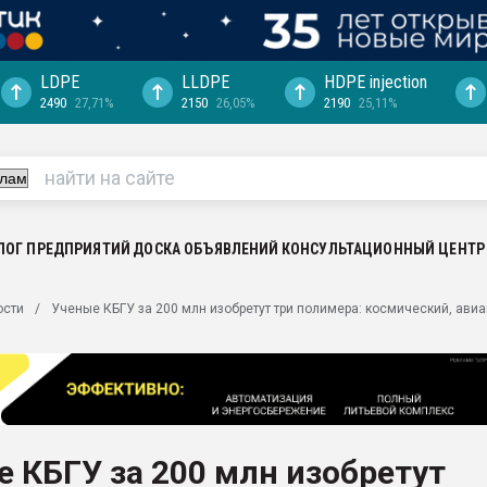
LDPE
LLDPE
HDPE injection
2490
27,71%
2150
26,05%
2190
25,11%
еса -
ината полного
"Ижевскому
ватить рынок
ЛОГ ПРЕДПРИЯТИЙ
ДОСКА ОБЪЯВЛЕНИЙ
КОНСУЛЬТАЦИОННЫЙ ЦЕНТР
ериала
машины:
ости
Ученые КБГУ за 200 млн изобретут три полимера: космический, ави
, с.-в.
ция выходит на
отке
ь" довольна
 КБГУ за 200 млн изобретут
ьном рынке