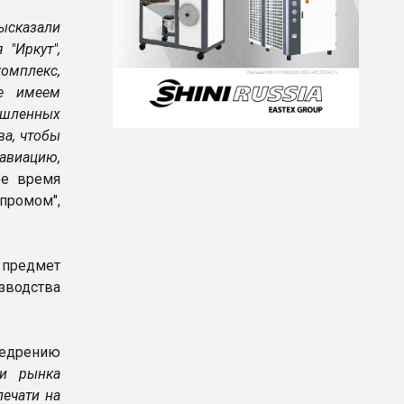
сказали
 "Иркут",
омплекс,
е имеем
ышленных
ва, чтобы
авиацию,
ее время
промом",
предмет
зводства
недрению
ти рынка
печати на