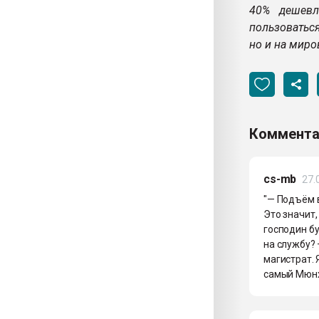
40% дешевл
пользоватьс
но и на миро
Коммента
cs-mb
27.
"— Подъём в
Это значит,
господин бу
на службу? 
магистрат. 
самый Мюнх