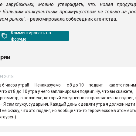
е зарубежных, можно утверждать, что, новая продукц
я большим конкурентным преимуществом не только на рос
вом рынке",
- резюмировала собеседник агентства.
Комментировать на
форуме
рии
04.2018
 6 часов утра!!! — Ненаказуемо. — с 8 до 10 — подвиг. — как это пони
 что от 8 до 10 утра у него запланирован подвиг. Ну, что вы скажете,
ргомистр, о человеке, который ежедневно отправляется на подвиг, 
— Я сам служу, сударыня. Каждый день к девяти утра я должен идти
Я не скажу, что это подвиг, но вообще что-то героическое в этом есть.
гаузен)