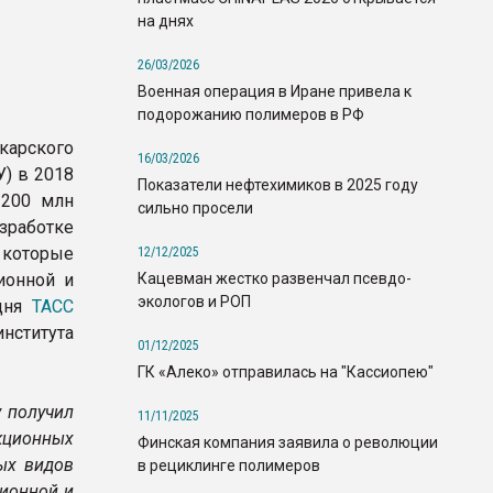
на днях
26/03/2026
Военная операция в Иране привела к
подорожанию полимеров в РФ
рского
16/03/2026
У) в 2018
Показатели нефтехимиков в 2025 году
 200 млн
сильно просели
зработке
которые
12/12/2025
Кацевман жестко развенчал псевдо-
ионной и
экологов и РОП
одня
ТАСС
нститута
01/12/2025
ГК «Алеко» отправилась на "Кассиопею"
у получил
11/11/2025
ционных
Финская компания заявила о революции
ых видов
в рециклинге полимеров
ионной и