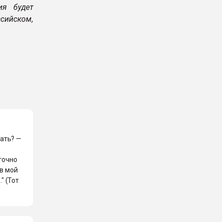
ия будет
сийском,
мать? —
точно
 в мой
" (Тот