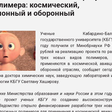
лимера: космический,
ва ПЭТ
ионный и оборонный
ФОРУМ
Ученые Кабардино-Балка
государственного университета (КБГ
году получили от Минобрнауки РФ
рублей на реализацию проекта по ра
трех новых видов полимеров, 
применяются в космической, авиац
оборонной отраслях, сообщает сег
на доктора химических наук, заведующую лабораторией и
логии КБГУ Светлану Хаширову.
жке Министерства образования и науки России в этом год
е проект ученых КБГУ по созданию высококонструк
Ведомство открыло финансирование разработки трех нов
логичных полимеров для применения в космической, авиац