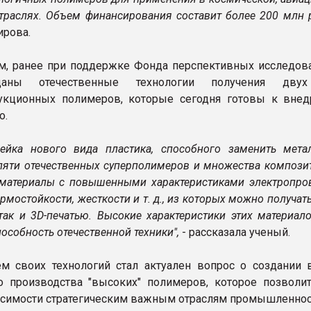
траслях. Объем финансирования составит более 200 млн р
ирова.
м, ранее при поддержке Фонда перспективных исследов
аны отечественные технологии получения дву
рукционных полимеров, которые сегодня готовы к вне
о.
ейка нового вида пластика, способного заменить метал
 пяти отечественных суперполимеров и множества компози
 материалы с повышенными характеристиками электропров
ермостойкости, жесткости и т. д., из которых можно получат
 так и 3D-печатью. Высокие характеристики этих материал
особность отечественной техники",
- рассказала ученый.
м своих технологий стал актуален вопрос о создании 
о производства "высоких" полимеров, которое позволит
симости стратегическим важным отраслям промышленнос