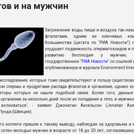
тов и на мужчин
ва ПЭТ
ФОРУМ
Загрязнение воды, пищи и воздуха так на
фталатами, одним из ключевых ком
большинства (цитата по "РИА Новости") п
ухудшает подвижность сперматозоидов и п
развитию бесплодия у мужчин, с
государственное "
РИА Новости
" со ссылкой 
опубликованную в журнале Environment Inter
е исследования, которые тоже свидетельствуют в пользу существов
ом спермы и продуктами распада фталатов в организме, однако ес
авторы которых не нашли подобной связи. Более того, данные
 организме за несколько дней после их попадания в тело, и мужчин
волноваться"
, - заявил Джонатан Аксельсон (Jonatan Axe
Лунда (Швеция).
его коллеги пришли к такому выводу, наблюдая за здоровьем и 
 сотен молодых мужчин в возрасте от 18 до 20 лет, согласивших