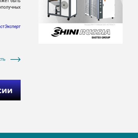
ожет быть
гополучных
стЭксперт
сть