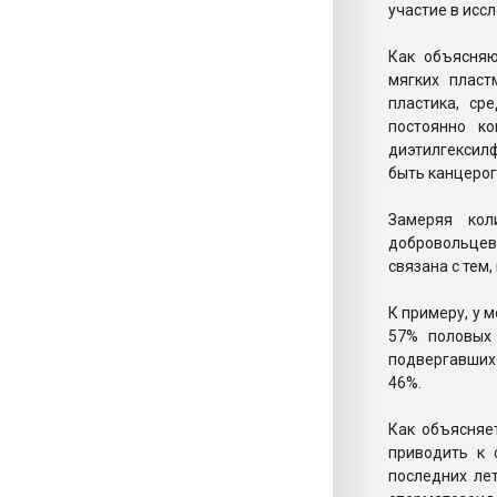
участие в исс
Как объясняю
мягких пласт
пластика, ср
постоянно ко
диэтилгексилф
быть канцерог
Замеряя кол
добровольцев
связана с тем
К примеру, у 
57% половых 
подвергавших
46%.
Как объясняе
приводить к 
последних ле