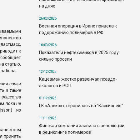
на днях
26/03/2026
Военная операция в Иране привела к
зываемыми
подорожанию полимеров в РФ
понентов
ластмасс,
16/03/2026
риводит к
Показатели нефтехимиков в 2025 году
ообщает
сильно просели
на статью,
national.
12/12/2025
Кацевман жестко развенчал псевдо-
ания связи
экологов и РОП
ть и такие
 вещества
01/12/2025
ам пока не
ГК «Алеко» отправилась на "Кассиопею"
lsson) из
11/11/2025
Финская компания заявила о революции
качеством
в рециклинге полимеров
ся принять