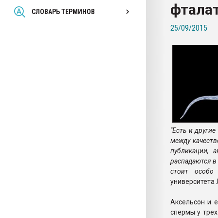
фтала
Всё, что касается выду
СЛОВАРЬ ТЕРМИНОВ
бутылок
25/09/2015
ПЕРЕЙТИ НА 
"Есть и други
между качеств
публикации, 
распадаются в
стоит особо 
университета 
Аксельсон и 
спермы у трех