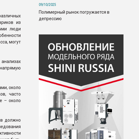
09/10/2025
Полимерный рынок погружается в
различных
депрессию
вриков из
рыми люди
обенности
сса, могут
анализах
 напрямую
ами, около
ов, часто
е – около
ов должно
ледования
ктивности