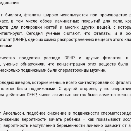
ледовании.
т биологи, фталаты широко используются при производстве 
масс, в том числе обоев, ламинатных покрытий для пола, ко
едств для полировки ногтей и многих других вещей, с кото
нтактируют. Сегодня ученые считают, что фталаты, и в ос
талат (DEHP), одно из самых распространенных веществ этого кла
енами.
ичество продуктов распада DEHP и других фталатов в 
, ученые обнаружили, что концентрация этих веществ была
, насколько подвижными были сперматозоиды мужчин.
молодых шведов, которые меньше всего контактировали со фталат
клеток были подвижными. С другой стороны, у их сверстник
ся действию DEHP, число активных клеток было заметно меньш
т Аксельсон, подобное снижение в подвижности сперматозоид
снижению вероятности зачать ребенка – как показывают исс
т, вероятность наступления беременности линейно зависит от а