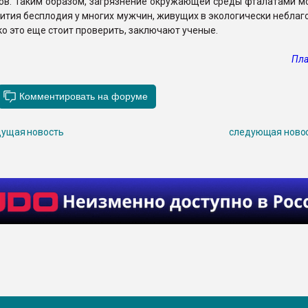
ов. Таким образом, загрязнение окружающей среды фталатами м
ития бесплодия у многих мужчин, живущих в экологически небла
ко это еще стоит проверить, заключают ученые.
Пла
ущая новость
следующая ново