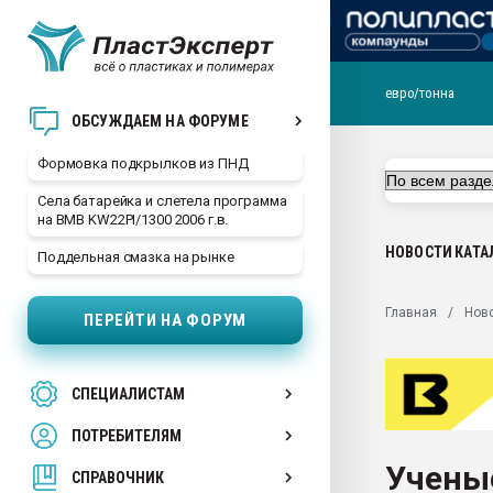
евро/тонна
Продажа готового бизн
ОБСУЖДАЕМ НА ФОРУМЕ
производство SPC лам
цикла
Формовка подкрылков из ПНД
29.07.2026 ФРП помог 
Села батарейка и слетела программа
заводу пластмасс" зах
на BMB KW22PI/1300 2006 г.в.
ППЭ
НОВОСТИ
КАТА
Поддельная смазка на рынке
Помощь в подборе мат
Вакуум-формовочные 
Главная
Нов
ПЕРЕЙТИ НА ФОРУМ
ближайшее подмосковье
Подмосковье, Москва
28.07.2026 Автоматиза
СПЕЦИАЛИСТАМ
первый план в перераб
пластмасс
ПОТРЕБИТЕЛЯМ
28.07.2026 "Техноникол
Учены
ситуацией на строител
СПРАВОЧНИК