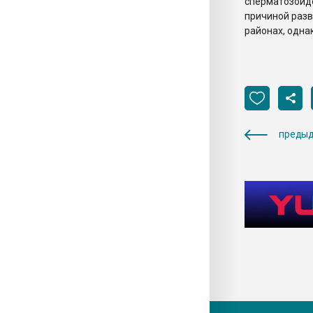
сперматозоид
причиной разв
районах, одна
предыд