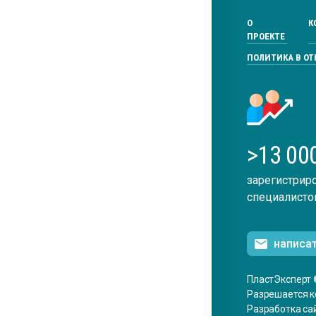
О
К
ПРОЕКТЕ
ПОЛИТИКА В О
>13 00
зарегистрир
специалисто
написа
ПластЭксперт 
Разрешается к
Разработка са