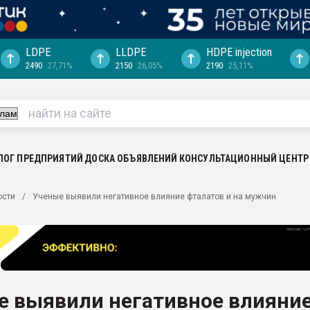
LDPE
LLDPE
HDPE injection
2490
27,71%
2150
26,05%
2190
25,11%
еса -
ината полного
"Ижевскому
ватить рынок
ЛОГ ПРЕДПРИЯТИЙ
ДОСКА ОБЪЯВЛЕНИЙ
КОНСУЛЬТАЦИОННЫЙ ЦЕНТР
ериала
машины:
ости
Ученые выявили негативное влияние фталатов и на мужчин
, с.-в.
ция выходит на
отке
ь" довольна
е выявили негативное влияни
ьном рынке