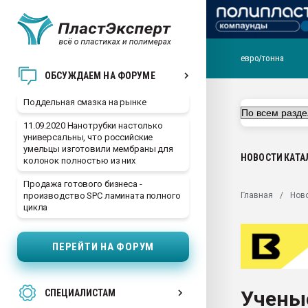
евро/тонна
Помощь в подборе мат
ОБСУЖДАЕМ НА ФОРУМЕ
Вакуум-формовочные 
Поддельная смазка на рынке
ближайшее подмосковье
Подмосковье, Москва
11.09.2020 Нанотрубки настолько
универсальны, что российские
28.07.2026 Автоматиза
умельцы изготовили мембраны для
первый план в перераб
НОВОСТИ
КАТА
колонок полностью из них
пластмасс
Продажа готового бизнеса -
28.07.2026 "Техноникол
Главная
Нов
производство SPC ламината полного
ситуацией на строител
цикла
Всё, что касается выду
бутылок
ПЕРЕЙТИ НА ФОРУМ
Материал поверхности 
вакуумного формовани
Учены
СПЕЦИАЛИСТАМ
Продам отходы Компо
поликарбоната и АБС-п