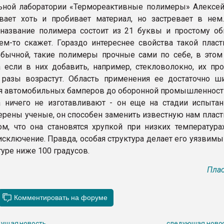
ьной лаборатории «Термореактивные полимеры» Алексей
вает хоть и пробивает материал, но застревает в нем
название полимера состоит из 21 буквы и простому о
ем-то скажет. Гораздо интереснее свойства такой пласт
обычной, такие полимеры прочные сами по себе, в это
а если в них добавить, например, стекловолокно, их про
 разы возрастут. Область применения ее достаточно ши
я автомобильных бамперов до оборонной промышленности
 ничего не изготавливают - он еще на стадии испытан
ерены ученые, он способен заменить известную нам пласт
м, что она становятся хрупкой при низких температурах
исключение. Правда, особая структура делает его уязвим
уре ниже 100 градусов.
Плас
ущая новость
следующая ново