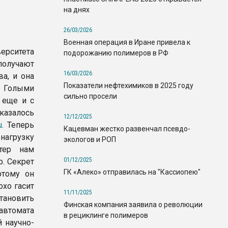
на днях
26/03/2026
Военная операция в Иране привела к
рситета
подорожанию полимеров в РФ
получают
16/03/2026
а, и она
Показатели нефтехимиков в 2025 году
 Голыми
сильно просели
 еще и с
азалось
12/12/2025
u
. Теперь
Кацевман жестко развенчал псевдо-
нагрузку
экологов и РОП
тер нам
01/12/2025
р. Секрет
ГК «Алеко» отправилась на "Кассиопею"
отому он
охо гасит
11/11/2025
становить
Финская компания заявила о революции
автомата
в рециклинге полимеров
 научно-