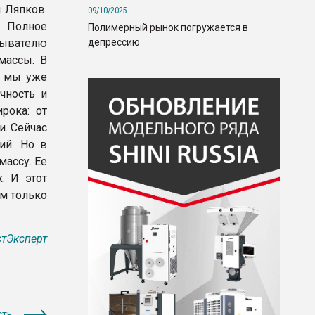
 Ляпков.
09/10/2025
. Полное
Полимерный рынок погружается в
депрессию
бывателю
массы. В
м мы уже
чность и
рока: от
. Сейчас
ий. Но в
массу. Ее
. И этот
ым только
тЭксперт
сть