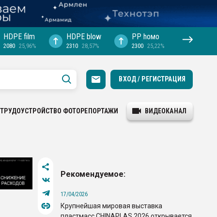
HDPE film
HDPE blow
PP hомо
2080
25,96%
2310
28,57%
2300
25,22%
ВХОД / РЕГИСТРАЦИЯ
ТРУДОУСТРОЙСТВО
ФОТОРЕПОРТАЖИ
ВИДЕОКАНАЛ
Рекомендуемое:
17/04/2026
Крупнейшая мировая выставка
пластмасс CHINAPLAS 2026 открывается