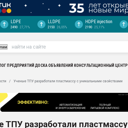
LDPE
LLDPE
HDPE injection
2490
27,71%
2150
26,05%
2190
25,11%
ериала
машины:
, с.-в.
ция выходит на
отке
ЛОГ ПРЕДПРИЯТИЙ
ДОСКА ОБЪЯВЛЕНИЙ
КОНСУЛЬТАЦИОННЫЙ ЦЕНТР
ь" довольна
ости
Ученые ТПУ разработали пластмассу с уникальными свойствами
ьном рынке
ва ПЭТ
пуансона для
я
е ТПУ разработали пластмассу
зиция
ластика