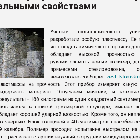
кальными свойствами
рный цвет
ФОРУМ
Ученые политехнического униве
разработали особую пластмассу. Ее 
из отходов химического производств
обладает высокой прочностью.
руками сломать новый полимер, да
примесями стекловолокна, ок
невозможно.сообщает
vesti.tvtomsk.r
ластмассы на прочность. Этот прибор измеряет какую 
ыдержать материал. Отпускаем маятник, и компью
результаты - 188 килограмм на один квадратный сантимет
аключается в сшитой трехмерной структуре, именно п
обладает хорошей ударной вязкостью. Кроме того, он непл
ю энергию. Блок, толщиной в 40 сантиметров, способен о
 калибра. Полимер проходил испытание выстрелом из 
, - рассказал старший научный сотрудник международной