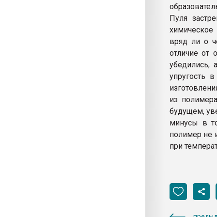
образовател
Пуля застре
химическое 
вряд ли о ч
отличие от 
убедились, 
упругость в
изготовлени
из полимера
будущем, ув
минусы в то
полимер не 
при температ
предыд