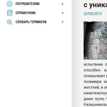
с уни
ПОТРЕБИТЕЛЯМ
Armaloy PC/ABS-1IM че
СПРАВОЧНИК
22/03/2013
ПЕРЕЙТИ НА 
СЛОВАРЬ ТЕРМИНОВ
испытание п
способен в
показывает 
полимера з
жесткий, и 
кинетическу
даже пулю 9
Калашникова