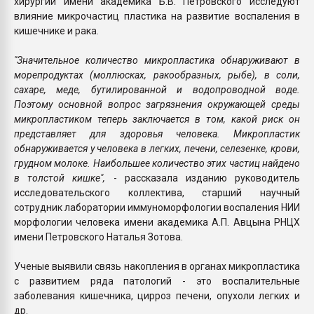
хирургии имени академика Б.В. Петровского исследуют
влияние микрочастиц пластика на развитие воспаления в
кишечнике и рака.
"Значительное количество микропластика обнаруживают в
морепродуктах (моллюсках, ракообразных, рыбе), в соли,
сахаре, меде, бутилированной и водопроводной воде.
Поэтому основной вопрос загрязнения окружающей среды
микропластиком теперь заключается в том, какой риск он
представляет для здоровья человека. Микропластик
обнаруживается у человека в легких, печени, селезенке, крови,
грудном молоке. Наибольшее количество этих частиц найдено
в толстой кишке",
- рассказала изданию руководитель
исследовательского коллектива, старший научный
сотрудник лаборатории иммуноморфологии воспаления НИИ
морфологии человека имени академика А.П. Авцына РНЦХ
имени Петровского Наталья Зотова.
Ученые выявили связь накопления в органах микропластика
с развитием ряда патологий - это воспалительные
заболевания кишечника, цирроз печени, опухоли легких и
др.