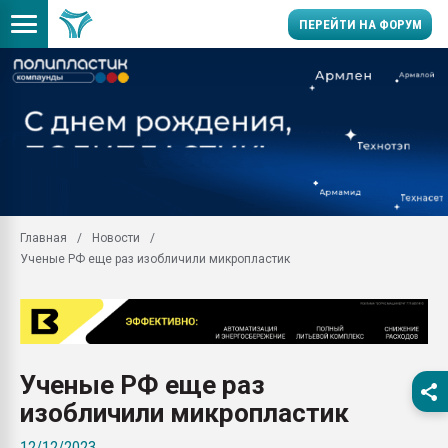
ПЕРЕЙТИ НА ФОРУМ
Помощь в подборе мат
Вакуум-формовочные 
ближайшее подмосковье
Подмосковье, Москва
28.07.2026 Автоматиза
первый план в перераб
Главная
Новости
пластмасс
Ученые РФ еще раз изобличили микропластик
28.07.2026 "Техноникол
ситуацией на строител
Всё, что касается выду
бутылок
Ученые РФ еще раз
Материал поверхности 
вакуумного формовани
изобличили микропластик
Продам отходы Компо
12/12/2023
поликарбоната и АБС-п