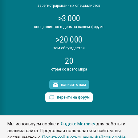
зарегистрированных специалистов
>3 000
специалистов в день на нашем форуме
>20 000
тем обсуждается
20
стран со всего мира
написать нам
перейти на форум
Мы используем cookie и
Яндекс.Метрику
для работы и
ПластЭксперт © 2006. Все права защищены
анализа сайта. Продолжая пользоваться сайтом, вы
Разрешается копирование материалов сайта с обязательной
ссылкой на www.e-plastic.ru
соглашаетесь с
Политикой в отношении файлов cookie
.