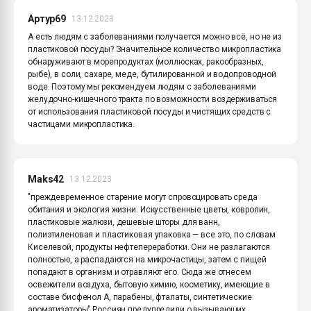
Артур69
13.12.2023
А есть людям с заболеваниями получается можно всё, но не из
пластиковой посуды? Значительное количество микропластика
обнаруживают в морепродуктах (моллюсках, ракообразных,
рыбе), в соли, сахаре, меде, бутилированной и водопроводной
воде. Поэтому мы рекомендуем людям с заболеваниями
желудочно-кишечного тракта по возможности воздерживаться
от использования пластиковой посуды и чистящих средств с
частицами микропластика.
Maks42
13.12.2023
"преждевременное старение могут спровоцировать среда
обитания и экология жизни. Искусственные цветы, ковролин,
пластиковые жалюзи, дешевые шторы для ванн,
полиэтиленовая и пластиковая упаковка — все это, по словам
Киселевой, продукты нефтепереработки. Они не разлагаются
полностью, а распадаются на микрочастицы, затем с пищей
попадают в организм и отравляют его. Сюда же отнесем
освежители воздуха, бытовую химию, косметику, имеющие в
составе бисфенол А, парабены, фталаты, синтетические
ароматизаторы" Россиян предупредили о вызывающих