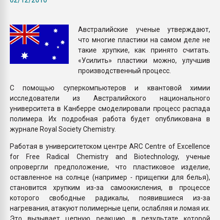
Armaloy PC/ABS-1IM че
Австралийские ученые утверждают,
ПЕРЕЙТИ НА 
что многие пластики на самом деле не
такие хрупкие, как принято считать.
«Усилить» пластики можно, улучшив
производственный процесс.
С помощью суперкомпьютеров и квантовой химии
исследователи из Австралийского национального
университета в Канберре смоделировали процесс распада
полимера. Их подробная работа будет опубликована в
журнале Royal Society Chemistry.
Работая в университетском центре ARC Centre of Excellence
for Free Radical Chemistry and Biotechnology, ученые
опровергли предположение, что пластиковое изделие,
оставленное на солнце (например - прищепки для белья),
становится хрупким из-за самоокисления, в процессе
которого свободные радикалы, появившиеся из-за
нагревания, атакуют полимерные цепи, ослабляя и ломая их.
Это вызывает цепную реакцию, в результате которой