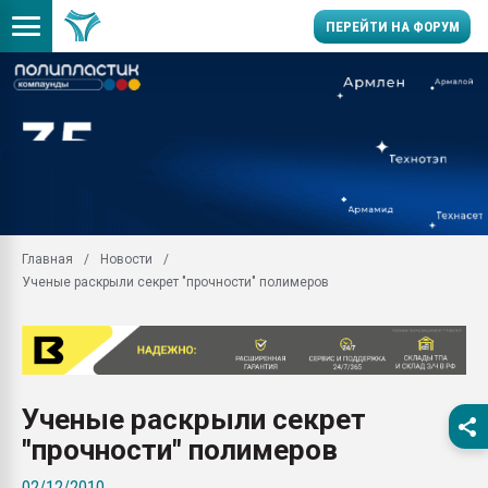
ПЕРЕЙТИ НА ФОРУМ
Помощь в подборе мат
Вакуум-формовочные 
ближайшее подмосковье
Подмосковье, Москва
28.07.2026 Автоматиза
первый план в перераб
Главная
Новости
пластмасс
Ученые раскрыли секрет "прочности" полимеров
28.07.2026 "Техноникол
ситуацией на строител
Всё, что касается выду
бутылок
Ученые раскрыли секрет
Материал поверхности 
вакуумного формовани
"прочности" полимеров
Продам отходы Компо
02/12/2010
поликарбоната и АБС-п