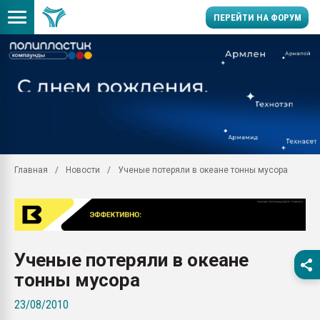
ПЕРЕЙТИ НА ФОРУМ
Продажа готового бизн
производство SPC лам
цикла
29.07.2026 ФРП помог 
заводу пластмасс" зах
ППЭ
Главная
Новости
Ученые потеряли в океане тонны мусора
Помощь в подборе мат
Вакуум-формовочные 
ближайшее подмосковье
Подмосковье, Москва
28.07.2026 Автоматиза
Ученые потеряли в океане
первый план в перераб
пластмасс
тонны мусора
28.07.2026 "Техноникол
23/08/2010
ситуацией на строител