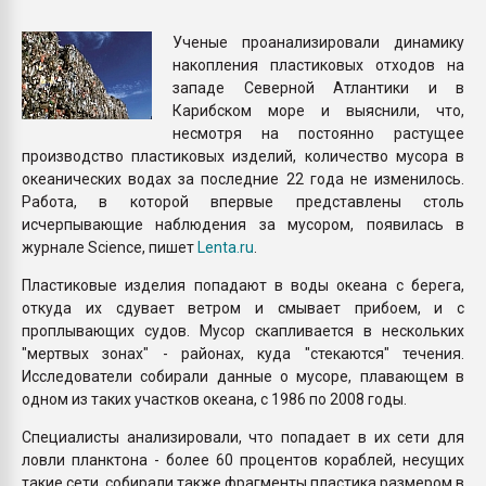
Всё, что касается выду
бутылок
Ученые проанализировали динамику
накопления пластиковых отходов на
западе Северной Атлантики и в
ПЕРЕЙТИ НА 
Карибском море и выяснили, что,
несмотря на постоянно растущее
производство пластиковых изделий, количество мусора в
океанических водах за последние 22 года не изменилось.
Работа, в которой впервые представлены столь
исчерпывающие наблюдения за мусором, появилась в
журнале Science, пишет
Lenta.ru
.
Пластиковые изделия попадают в воды океана с берега,
откуда их сдувает ветром и смывает прибоем, и с
проплывающих судов. Мусор скапливается в нескольких
"мертвых зонах" - районах, куда "стекаются" течения.
Исследователи собирали данные о мусоре, плавающем в
одном из таких участков океана, с 1986 по 2008 годы.
Специалисты анализировали, что попадает в их сети для
ловли планктона - более 60 процентов кораблей, несущих
такие сети, собирали также фрагменты пластика размером в