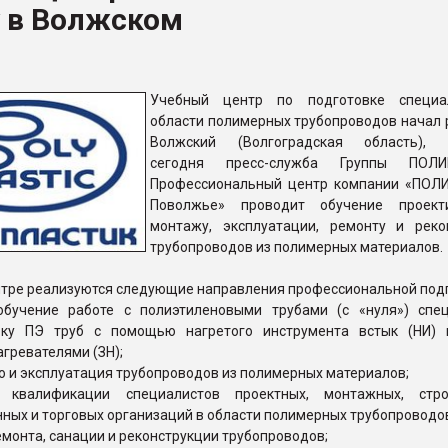
у в Волжском
рный цвет
ФОРУМ
Учебный центр по подготовке специа
области полимерных трубопроводов начал р
Волжский (Волгоградская область), 
сегодня пресс-служба Группы ПОЛИ
Профессиональный центр компании «ПО
Поволжье» проводит обучение проекти
монтажу, эксплуатации, ремонту и реко
трубопроводов из полимерных материалов.
нтре реализуются следующие направления профессиональной подг
обучение работе с полиэтиленовыми трубами (с «нуля») спец
рку ПЭ труб с помощью нагретого инструмента встык (НИ)
гревателями (ЗН);
во и эксплуатация трубопроводов из полимерных материалов;
 квалификации специалистов проектных, монтажных, строи
ных и торговых организаций в области полимерных трубопроводо
ремонта, санации и реконструкции трубопроводов;