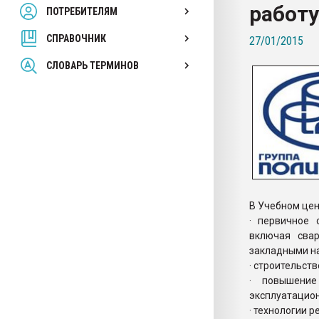
работ
ПОТРЕБИТЕЛЯМ
Armaloy PC/ABS-1IM че
СПРАВОЧНИК
27/01/2015
ПЕРЕЙТИ НА 
СЛОВАРЬ ТЕРМИНОВ
В Учебном це
· первичное 
включая сва
закладными на
· строительст
· повышение
эксплуатацион
· технологии 