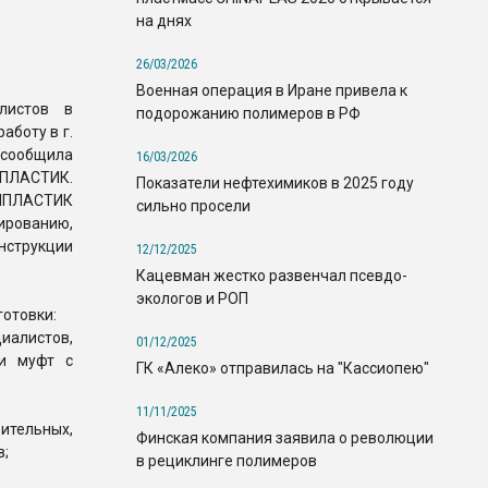
на днях
26/03/2026
Военная операция в Иране привела к
листов в
подорожанию полимеров в РФ
аботу в г.
сообщила
16/03/2026
ПЛАСТИК.
Показатели нефтехимиков в 2025 году
ЛИПЛАСТИК
сильно просели
рованию,
нструкции
12/12/2025
Кацевман жестко развенчал псевдо-
экологов и РОП
отовки:
иалистов,
01/12/2025
 и муфт с
ГК «Алеко» отправилась на "Кассиопею"
11/11/2025
тельных,
Финская компания заявила о революции
в;
в рециклинге полимеров