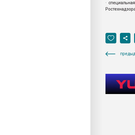
· специальна
Ростехнадзора
предыд