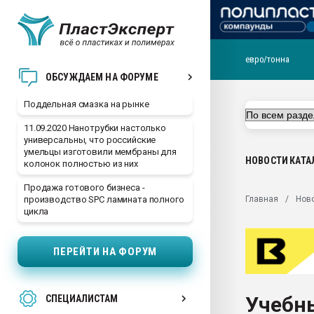
евро/тонна
Помощь в подборе мат
ОБСУЖДАЕМ НА ФОРУМЕ
Вакуум-формовочные 
Поддельная смазка на рынке
ближайшее подмосковье
Подмосковье, Москва
11.09.2020 Нанотрубки настолько
универсальны, что российские
28.07.2026 Автоматиза
умельцы изготовили мембраны для
первый план в перераб
НОВОСТИ
КАТА
колонок полностью из них
пластмасс
Продажа готового бизнеса -
28.07.2026 "Техноникол
Главная
Нов
производство SPC ламината полного
ситуацией на строител
цикла
Всё, что касается выду
бутылок
ПЕРЕЙТИ НА ФОРУМ
Материал поверхности 
вакуумного формовани
Учебн
СПЕЦИАЛИСТАМ
Продам отходы Компо
поликарбоната и АБС-п