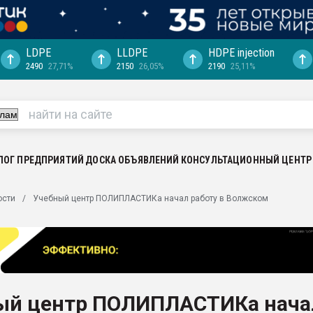
LDPE
LLDPE
HDPE injection
2490
27,71%
2150
26,05%
2190
25,11%
ериала
машины:
, с.-в.
ция выходит на
отке
ЛОГ ПРЕДПРИЯТИЙ
ДОСКА ОБЪЯВЛЕНИЙ
КОНСУЛЬТАЦИОННЫЙ ЦЕНТР
ь" довольна
ости
Учебный центр ПОЛИПЛАСТИКа начал работу в Волжском
ьном рынке
ва ПЭТ
пуансона для
я
ый центр ПОЛИПЛАСТИКа нача
зиция
ластика