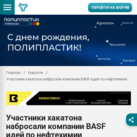
ПЕРЕЙТИ НА ФОРУМ
28.07.2026 Автоматиза
первый план в перераб
пластмасс
28.07.2026 "Техноникол
ситуацией на строител
Всё, что касается выду
Главная
Новости
бутылок
Участники хакатона набросали компании BASF идей по нефтехимии
Материал поверхности 
вакуумного формовани
Продам отходы Компо
поликарбоната и АБС-п
Armaloy PC/ABS-1IM че
Участники хакатона
26.07.2022 "Сибирский т
набросали компании BASF
намного дороже
идей по нефтехимии
Профильная литератур