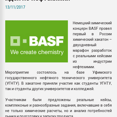
покупка, обмен
13/11/2017
ПЕРЕЙТИ НА 
Немецкий химический
концерн BASF провел
первый в России
химический хакатон –
двухдневный
марафон разработок
с реальными кейсами
из индустрии
нефтехимии.
Мероприятие состоялось на базе Уфимского
государственного нефтяного технического университета
(УГНТУ). В хакатоне приняли участие как студенты УГНТУ,
так и студенты других университетов и колледжей.
Участникам были предложены реальные кейсы,
комплексные и разнообразные задания, включавшие в себя
не только химические расчеты, но и анализ потребностей
рынка и подготовку к запуску продукта.